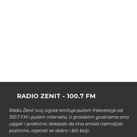
RADIO ZENIT - 100.7 FM
Radio Zenit svoj signal emituje putem frekvencije od
100.7 FM i putem interneta. U proteklim godinama smo
uspjeli i praktično dokazati da ima smisla razmišljati
pozitivno, osjećati se dobro i biti bolji.