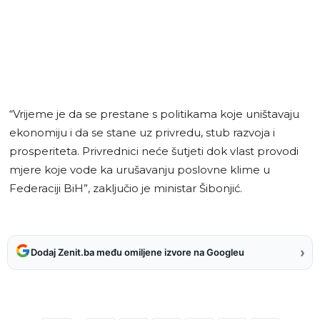
“Vrijeme je da se prestane s politikama koje uništavaju
ekonomiju i da se stane uz privredu, stub razvoja i
prosperiteta. Privrednici neće šutjeti dok vlast provodi
mjere koje vode ka urušavanju poslovne klime u
Federaciji BiH”, zaključio je ministar Šibonjić.
›
Dodaj Zenit.ba među omiljene izvore na Googleu