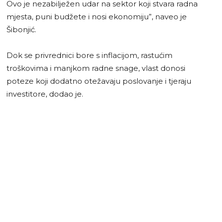
Ovo je nezabilježen udar na sektor koji stvara radna
mjesta, puni budžete i nosi ekonomiju”, naveo je
Šibonjić.
Dok se privrednici bore s inflacijom, rastućim
troškovima i manjkom radne snage, vlast donosi
poteze koji dodatno otežavaju poslovanje i tjeraju
investitore, dodao je.