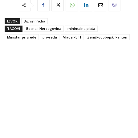
IZVOR
BiznisInfo.ba
TAGOVI
Bosna i Hercegovina
minimalna plata
Ministar privrede
privreda
Vlada FBiH
Zeničkodobojski kanton