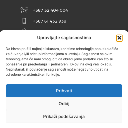
+387 32 404 004
+387 61 432 938
INFO@ZENIT.BA
Upravljajte saglasnostima
HUSEINA KULENOVIĆA BR. 2 (RK
ZENIČANKA, 3. SPRAT), 72000 ZENICA
Da bismo pružili najbolje iskustvo, koristimo tehnologije poput kolačića
za čuvanje i/ili pristup informacijama o uređaju. Saglasnost sa ovim
tehnologijama će nam omogućiti da obrađujemo podatke kao što su
ponašanje pri pregledanju ili jedinstveni ID-ovi na ovoj veb lokaciji.
Nepristanak ili povlačenje saglasnosti može negativno uticati na
određene karakteristike i funkcije.
Prihvati
Odbij
Prikaži podešavanja