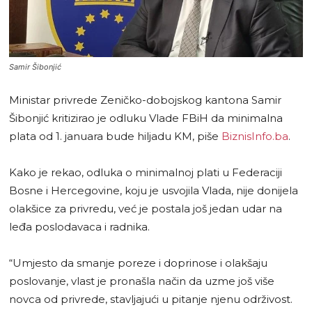
Samir Šibonjić
Ministar privrede Zeničko-dobojskog kantona Samir
Šibonjić kritizirao je odluku Vlade FBiH da minimalna
plata od 1. januara bude hiljadu KM, piše
BiznisInfo.ba
.
Kako je rekao, odluka o minimalnoj plati u Federaciji
Bosne i Hercegovine, koju je usvojila Vlada, nije donijela
olakšice za privredu, već je postala još jedan udar na
leđa poslodavaca i radnika.
“Umjesto da smanje poreze i doprinose i olakšaju
poslovanje, vlast je pronašla način da uzme još više
novca od privrede, stavljajući u pitanje njenu održivost.