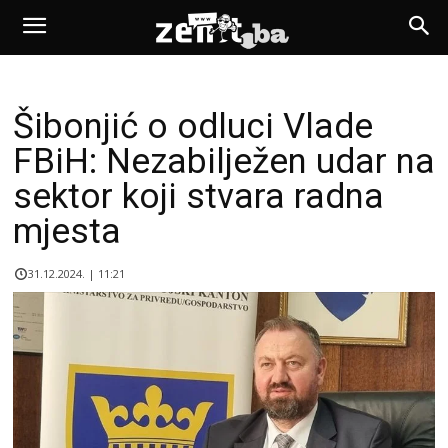
Šibonjić o odluci Vlade
FBiH: Nezabilježen udar na
sektor koji stvara radna
mjesta
31.12.2024. | 11:21