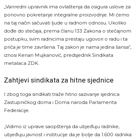
„Vanredni upravnik ima ovlaštenja da osigura uslove za
ponovno pokretanje integralne proizvodnje. Mi ćemo
na taj način sačuvati ljude u radnom odnosu. Ukoliko
dođe do stečaja, prema članu 133 Zakona o stečajnom
postupku, svim radnicima prestaju ugovori o radu i ta
priča je time završena. Taj zakon je nama jedina šansa“,
iznosi Kenan Mujkanović, predsjednik Sindikata
metalaca ZDK.
Zahtjevi sindikata za hitne sjednice
I zbog toga sindikati traže hitno sazivanje sjednica
Zastupničkog doma i Doma naroda Parlamenta
Federacije.
„Vidimo iz uprave saopštenja da ubjeđuju radnike,
ubjeđuju javnost i institucije da je bolje da 1.600 radnika