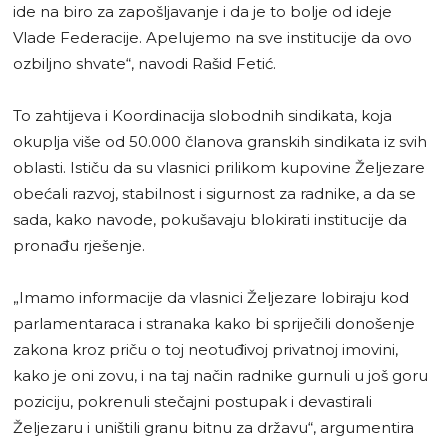
ide na biro za zapošljavanje i da je to bolje od ideje
Vlade Federacije. Apelujemo na sve institucije da ovo
ozbiljno shvate“, navodi Rašid Fetić.
To zahtijeva i Koordinacija slobodnih sindikata, koja
okuplja više od 50.000 članova granskih sindikata iz svih
oblasti. Ističu da su vlasnici prilikom kupovine Željezare
obećali razvoj, stabilnost i sigurnost za radnike, a da se
sada, kako navode, pokušavaju blokirati institucije da
pronađu rješenje.
„Imamo informacije da vlasnici Željezare lobiraju kod
parlamentaraca i stranaka kako bi spriječili donošenje
zakona kroz priču o toj neotuđivoj privatnoj imovini,
kako je oni zovu, i na taj način radnike gurnuli u još goru
poziciju, pokrenuli stečajni postupak i devastirali
Željezaru i uništili granu bitnu za državu“, argumentira