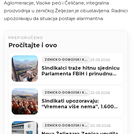
Aglomeracije, Visoke peći i Čeličane, integralna
proizvodnja u zeničkoj Željezari je obustavljena. Radnici
upozoravaju da situacija postaje alarmantna.
PREPORUČENO
Pročitajte i ovo
23.05.2026
ZENIČKO-DOBOJSKI KANTON
Sindikalci traže hitnu sjednicu
Parlamenta FBiH i prinudnu
upravu u Novoj Željezari
Zenica
22.05.2026
ZENIČKO-DOBOJSKI KANTON
Sindikati upozoravaju:
“Vremena više nema”, 1.600
radnika Nove Željezare pred
otkazima
20.05.2026
ZENIČKO-DOBOJSKI KANTON
Nova Željezara Zenica uputila