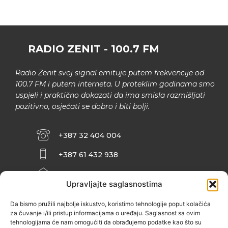
RADIO ZENIT - 100.7 FM
Radio Zenit svoj signal emituje putem frekvencije od
100.7 FM i putem interneta. U proteklim godinama smo
uspjeli i praktično dokazati da ima smisla razmišljati
pozitivno, osjećati se dobro i biti bolji.
+387 32 404 004
+387 61 432 938
INFO@ZENIT.BA
Upravljajte saglasnostima
HUSEINA KULENOVIĆA BR. 2 (RK
ZENIČANKA, 3. SPRAT), 72000 ZENICA
Da bismo pružili najbolje iskustvo, koristimo tehnologije poput kolačića
za čuvanje i/ili pristup informacijama o uređaju. Saglasnost sa ovim
tehnologijama će nam omogućiti da obrađujemo podatke kao što su