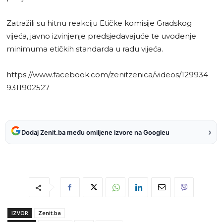
Zatražili su hitnu reakciju Etičke komisije Gradskog
vijeća, javno izvinjenje predsjedavajuće te uvođenje
minimuma etičkih standarda u radu vijeća.
https://www.facebook.com/zenitzenica/videos/129934
9311902527
›
Dodaj Zenit.ba među omiljene izvore na Googleu
IZVOR
Zenit.ba