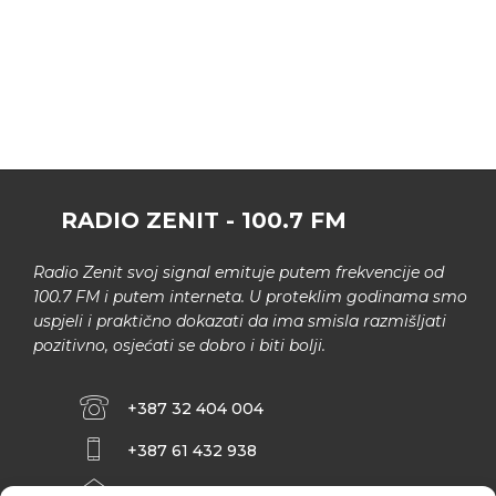
RADIO ZENIT - 100.7 FM
Radio Zenit svoj signal emituje putem frekvencije od
100.7 FM i putem interneta. U proteklim godinama smo
uspjeli i praktično dokazati da ima smisla razmišljati
pozitivno, osjećati se dobro i biti bolji.
+387 32 404 004
+387 61 432 938
INFO@ZENIT.BA