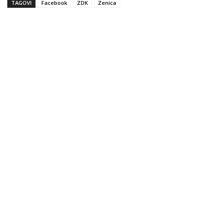
TAGOVI
Facebook
ZDK
Zenica