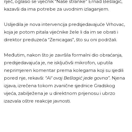
riječ, oglasio se vijećnik “Naše stranke” Ernad Bešlagić,
kazavši da ima potrebe za uvodnim izlaganjem.
Uslijedila je nova intervencija predsjedavajuće Vrhovac,
koja je potom pitala vijećnike žele li da im se obrati i
direktor preduzeća “Zenicagas”, što su oni podržali.
Međutim, nakon što je završila formalni dio obraćanja,
predsjedavajuća je, ne isključivši mikrofon, uputila
neprimjeren komentar prema kolegama koji su sjedili
pored nje, rekavši:
“Al’ ovaj Bešlagić jede govna”.
Njena
izjava, izrečena tokom zvanične sjednice Gradskog
vijeća, zabilježena je u direktnom prijenosu i ubrzo
izazvala oštre reakcije javnosti.