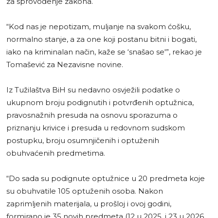
za sprovođenje zakona.
“Kod nas je nepotizam, muljanje na svakom ćošku,
normalno stanje, a za one koji postanu bitni i bogati,
iako na kriminalan način, kaže se ‘snašao se'”, rekao je
Tomašević za Nezavisne novine.
Iz Tužilaštva BiH su nedavno osvježili podatke o
ukupnom broju podignutih i potvrđenih optužnica,
pravosnažnih presuda na osnovu sporazuma o
priznanju krivice i presuda u redovnom sudskom
postupku, broju osumnjičenih i optuženih
obuhvaćenih predmetima.
“Do sada su podignute optužnice u 20 predmeta koje
su obuhvatile 105 optuženih osoba. Nakon
zaprimljenih materijala, u prošloj i ovoj godini,
formirano je 35 novih predmeta (12 u 2025. i 23 u 2026.