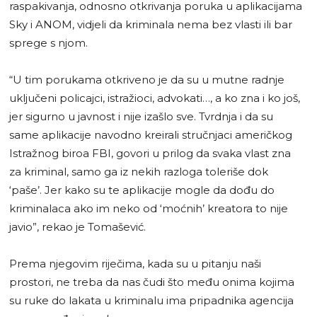
raspakivanja, odnosno otkrivanja poruka u aplikacijama
Sky i ANOM, vidjeli da kriminala nema bez vlasti ili bar
sprege s njom.
“U tim porukama otkriveno je da su u mutne radnje
uključeni policajci, istražioci, advokati…, a ko zna i ko još,
jer sigurno u javnost i nije izašlo sve. Tvrdnja i da su
same aplikacije navodno kreirali stručnjaci američkog
Istražnog biroa FBI, govori u prilog da svaka vlast zna
za kriminal, samo ga iz nekih razloga toleriše dok
‘paše’. Jer kako su te aplikacije mogle da dođu do
kriminalaca ako im neko od ‘moćnih’ kreatora to nije
javio”, rekao je Tomašević.
Prema njegovim riječima, kada su u pitanju naši
prostori, ne treba da nas čudi što među onima kojima
su ruke do lakata u kriminalu ima pripadnika agencija