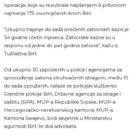
operacije, koje su rezultirale hapšenjem ili pritvorom
najmanje 175 osumnjičenih širom BiH.
“Ukupno trajanje do sada izrečenih zatvorskih kazni je
34 godine i četiri mjeseca. Zatvorske kazne su u
rasponu od jedne do pet godina zatvora”, kažu iz
Tužilaštva BiH.
Od ukupno 30 zaposlenih u policiji i agencijama za
sprovođenje zakona obuhvaćenih istragom, među 10
do sada optuženih, nalaze se policijski službenici
Granične policije BiH, Državne agencije za istrage i
zaštitu (SIPA), MUP-a Republike Srpske, MUP-a
Hercegovačko-neretvanskog kantona, MUP-a
Kantona Sarajevo, bivši savjetnik u Ministarstvu
sigurnosti BiH, te dva advokata.