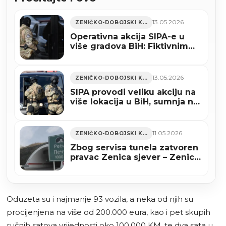
13.05.2026
ZENIČKO-DOBOJSKI KANTON
Operativna akcija SIPA-e u
više gradova BiH: Fiktivnim
fakturama izvukli više od 12
miliona KM?
13.05.2026
ZENIČKO-DOBOJSKI KANTON
SIPA provodi veliku akciju na
više lokacija u BiH, sumnja na
pranje novca i poresku utaju
11.05.2026
ZENIČKO-DOBOJSKI KANTON
Zbog servisa tunela zatvoren
pravac Zenica sjever – Zenica
jug na A-1
Oduzeta su i najmanje 93 vozila, a neka od njih su
procijenjena na više od 200.000 eura, kao i pet skupih
ručnih satova vrijednosti oko 100.000 KM, te dva sata u