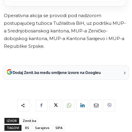
sumnjive materije
Operativna akcija se provodi pod nadzorom
postupajućeg tužioca Tužilaštva BiH, uz podršku MUP-
a Srednjobosanskog kantona, MUP-a Zeničko-
dobojskog kantona, MUP-a Kantona Sarajevo i MUP-a
Republike Srpske.
›
Dodaj Zenit.ba među omiljene izvore na Googleu
IZVOR
Zenit.ba
TAGOVI
RS
Sarajevo
SIPA