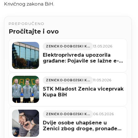
Krivičnog zakona BiH.
PREPORUČENO
Pročitajte i ovo
13.05.2026
ZENIČKO-DOBOJSKI KANTON
Elektroprivreda upozorila
građane: Pojavile se lažne e-
mail poruke o računima za
struju
11.05.2026
ZENIČKO-DOBOJSKI KANTON
STK Mladost Zenica viceprvak
Kupa BiH
06.05.2026
ZENIČKO-DOBOJSKI KANTON
Dvije osobe uhapšene u
Zenici zbog droge, pronađena
vaga i više od 78 grama