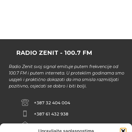
RADIO ZENIT - 100.7 FM
Radio Zenit svoj signal emituje putem frekvencije od
100.7 FM i putem interneta. U proteklim godinama smo
uspjeli i praktično dokazati da ima smisla razmišljati
pozitivno, osjećati se dobro i biti bolji.
+387 32 404 004
+387 61 432 938
INFO@ZENIT.BA
Upravljajte saglasnostima