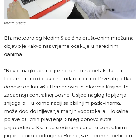
Nedim Sladić
Bh. meteorolog Nedim Sladić na društvenim mrežama
objavio je kakvo nas vrijeme očekuje u narednim
danima.
“Novo i naglo jačanje južine u noći na petak. Jugo će
biti umjereno do jako, na udare i olujno. Prvi sati petka
donose obilnu kišu Hercegovini, dijelovima Krajine, te
zapadnoj i centralnoj Bosne. Usljed naglog topljenja
snijega, ali i u kombinaciji sa obilnijim padavinama,
može doći do izlijevanja manjih vodotoka, ali i lokalne
pojave bujičnih plavljenja. Snijeg ponovo sutra,
prijepodne u Krajini, a sredinom dana i u centralnim i
jugoistočnim područjima Bosne, sa sličnom repeticijom