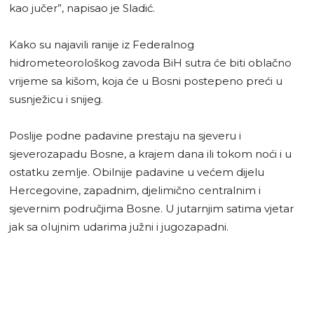
kao jučer”, napisao je Sladić.
Kako su najavili ranije iz Federalnog
hidrometeorološkog zavoda BiH sutra će biti oblačno
vrijeme sa kišom, koja će u Bosni postepeno preći u
susnježicu i snijeg.
Poslije podne padavine prestaju na sjeveru i
sjeverozapadu Bosne, a krajem dana ili tokom noći i u
ostatku zemlje. Obilnije padavine u većem dijelu
Hercegovine, zapadnim, djelimično centralnim i
sjevernim područjima Bosne. U jutarnjim satima vjetar
jak sa olujnim udarima južni i jugozapadni.