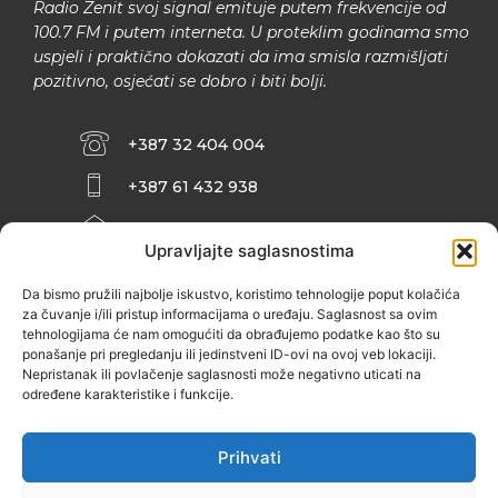
Radio Zenit svoj signal emituje putem frekvencije od
100.7 FM i putem interneta. U proteklim godinama smo
uspjeli i praktično dokazati da ima smisla razmišljati
pozitivno, osjećati se dobro i biti bolji.
+387 32 404 004
+387 61 432 938
INFO@ZENIT.BA
Upravljajte saglasnostima
HUSEINA KULENOVIĆA BR. 2 (RK
ZENIČANKA, 3. SPRAT), 72000 ZENICA
Da bismo pružili najbolje iskustvo, koristimo tehnologije poput kolačića
za čuvanje i/ili pristup informacijama o uređaju. Saglasnost sa ovim
tehnologijama će nam omogućiti da obrađujemo podatke kao što su
ponašanje pri pregledanju ili jedinstveni ID-ovi na ovoj veb lokaciji.
Nepristanak ili povlačenje saglasnosti može negativno uticati na
određene karakteristike i funkcije.
Prihvati