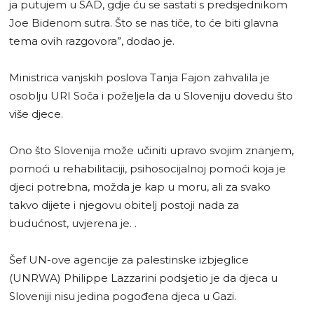
ja putujem u SAD, gdje ću se sastati s predsjednikom
Joe Bidenom sutra. Što se nas tiče, to će biti glavna
tema ovih razgovora”, dodao je.
Ministrica vanjskih poslova Tanja Fajon zahvalila je
osoblju URI Soča i poželjela da u Sloveniju dovedu što
više djece.
Ono što Slovenija može učiniti upravo svojim znanjem,
pomoći u rehabilitaciji, psihosocijalnoj pomoći koja je
djeci potrebna, možda je kap u moru, ali za svako
takvo dijete i njegovu obitelj postoji nada za
budućnost, uvjerena je. .
Šef UN-ove agencije za palestinske izbjeglice
(UNRWA) Philippe Lazzarini podsjetio je da djeca u
Sloveniji nisu jedina pogođena djeca u Gazi.