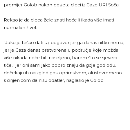
premijer Golob nakon posjeta djeci iz Gaze URI Soča.
Rekao je da djeca žele znati hoće li ikada više imati
normalan život.
“Jako je teško dati taj odgovor jer ga danas nitko nema,
jer je Gaza danas pretvorena u područje koje možda
više nikada neće biti naseljeno, barem što se sjevera
tiče, i jer oni sami jako dobro znaju da gdje god odu,
dočekaju ih naizgled gostoprimstvom, ali istovremeno
s činjenicom da nisu odatle“, naglasio je Golob.