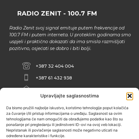
RADIO ZENIT - 100.7 FM
Radio Zenit svoj signal emituje putem frekvencije od
100.7 FM i putem interneta. U proteklim godinama smo
uspjeli i praktično dokazati da ima smisla razmišljati
pozitivno, osjećati se dobro i biti bolji.
+387 32 404 004
+387 61 432 938
INFO@ZENIT.BA
Upravljajte saglasnostima
HUSEINA KULENOVIĆA BR. 2 (RK
ZENIČANKA, 3. SPRAT), 72000 ZENICA
Da bismo pružili najbolje iskustvo, koristimo tehnologije poput kolačića
za čuvanje i/ili pristup informacijama o uređaju. Saglasnost sa ovim
tehnologijama će nam omogućiti da obrađujemo podatke kao što su
ponašanje pri pregledanju ili jedinstveni ID-ovi na ovoj veb lokaciji.
Nepristanak ili povlačenje saglasnosti može negativno uticati na
određene karakteristike i funkcije.