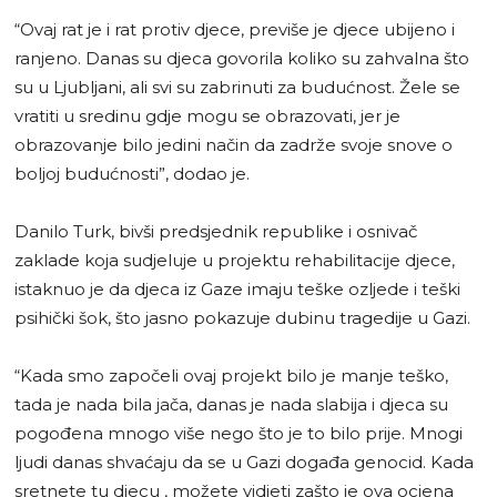
“Ovaj rat je i rat protiv djece, previše je djece ubijeno i
ranjeno. Danas su djeca govorila koliko su zahvalna što
su u Ljubljani, ali svi su zabrinuti za budućnost. Žele se
vratiti u sredinu gdje mogu se obrazovati, jer je
obrazovanje bilo jedini način da zadrže svoje snove o
boljoj budućnosti”, dodao je.
Danilo Turk, bivši predsjednik republike i osnivač
zaklade koja sudjeluje u projektu rehabilitacije djece,
istaknuo je da djeca iz Gaze imaju teške ozljede i teški
psihički šok, što jasno pokazuje dubinu tragedije u Gazi.
“Kada smo započeli ovaj projekt bilo je manje teško,
tada je nada bila jača, danas je nada slabija i djeca su
pogođena mnogo više nego što je to bilo prije. Mnogi
ljudi danas shvaćaju da se u Gazi događa genocid. Kada
sretnete tu djecu , možete vidjeti zašto je ova ocjena