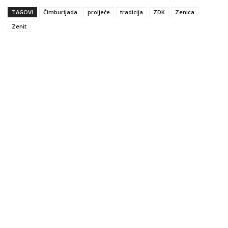
TAGOVI
Čimburijada
proljeće
tradicija
ZDK
Zenica
Zenit