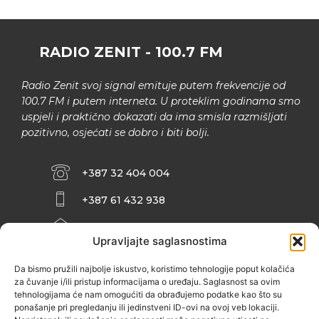
RADIO ZENIT - 100.7 FM
Radio Zenit svoj signal emituje putem frekvencije od
100.7 FM i putem interneta. U proteklim godinama smo
uspjeli i praktično dokazati da ima smisla razmišljati
pozitivno, osjećati se dobro i biti bolji.
+387 32 404 004
+387 61 432 938
INFO@ZENIT.BA
Upravljajte saglasnostima
HUSEINA KULENOVIĆA BR. 2 (RK
ZENIČANKA, 3. SPRAT), 72000 ZENICA
Da bismo pružili najbolje iskustvo, koristimo tehnologije poput kolačića
za čuvanje i/ili pristup informacijama o uređaju. Saglasnost sa ovim
tehnologijama će nam omogućiti da obrađujemo podatke kao što su
ponašanje pri pregledanju ili jedinstveni ID-ovi na ovoj veb lokaciji.