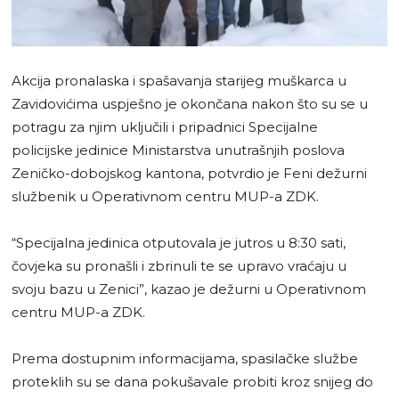
Akcija pronalaska i spašavanja starijeg muškarca u
Zavidovićima uspješno je okončana nakon što su se u
potragu za njim uključili i pripadnici Specijalne
policijske jedinice Ministarstva unutrašnjih poslova
Zeničko-dobojskog kantona, potvrdio je Feni dežurni
službenik u Operativnom centru MUP-a ZDK.
“Specijalna jedinica otputovala je jutros u 8:30 sati,
čovjeka su pronašli i zbrinuli te se upravo vraćaju u
svoju bazu u Zenici”, kazao je dežurni u Operativnom
centru MUP-a ZDK.
Prema dostupnim informacijama, spasilačke službe
proteklih su se dana pokušavale probiti kroz snijeg do