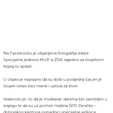
Na Facebooku je objavljena fotografija ekipe
Specijalne jedinice MUP-a ZDK zajedno sa čovjekom
kojeg su spasili.
U objavi je napisano da su došli u posljednji čas jer je
čovjek ostao bez hrane i uslova za život.
Istaknuto je i to da je muškarac danima bio zarobljen u
snijegu te da su uz pomoć mašina ŠPD Zeničko –
dobojskog kantona pripadnici specijalne jedinice