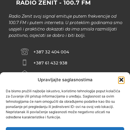
RADIO ZENIT - 100.7 FM
Radio Zenit svoj signal emituje putem frekvencije od
100.7 FM i putem interneta. U proteklim godinama smo
uspjeli i praktično dokazati da ima smisla razmišljati
pozitivno, osjećati se dobro i biti bolji.
+387 32 404 004
+387 61 432 938
INFO@ZENIT.BA
Upravljajte saglasnostima
HUSEINA KULENOVIĆA BR. 2 (RK
ZENIČANKA, 3. SPRAT), 72000 ZENICA
Da bismo pružili najbolje iskustvo, koristimo tehnologije poput kolačića
za čuvanje i/ili pristup informacijama o uređaju. Saglasnost sa ovim
tehnologijama će nam omogućiti da obrađujemo podatke kao što su
ponašanje pri pregledanju ili jedinstveni ID-ovi na ovoj veb lokaciji.
Nepristanak ili povlačenje saglasnosti može negativno uticati na
određene karakteristike i funkcije.