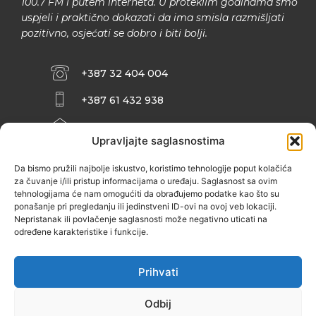
100.7 FM i putem interneta. U proteklim godinama smo
uspjeli i praktično dokazati da ima smisla razmišljati
pozitivno, osjećati se dobro i biti bolji.
+387 32 404 004
+387 61 432 938
INFO@ZENIT.BA
Upravljajte saglasnostima
HUSEINA KULENOVIĆA BR. 2 (RK
ZENIČANKA, 3. SPRAT), 72000 ZENICA
Da bismo pružili najbolje iskustvo, koristimo tehnologije poput kolačića
za čuvanje i/ili pristup informacijama o uređaju. Saglasnost sa ovim
tehnologijama će nam omogućiti da obrađujemo podatke kao što su
ponašanje pri pregledanju ili jedinstveni ID-ovi na ovoj veb lokaciji.
Nepristanak ili povlačenje saglasnosti može negativno uticati na
određene karakteristike i funkcije.
Prihvati
Odbij