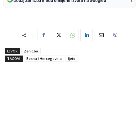
›
Dodaj Zenit.ba među omiljene izvore na Googleu
IZVOR
Zenit.ba
TAGOVI
Bosna i Hercegovina
ljeto