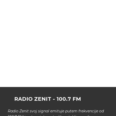
RADIO ZENIT - 100.7 FM
Radio Zenit svoj signal emituje putem frekvencije od