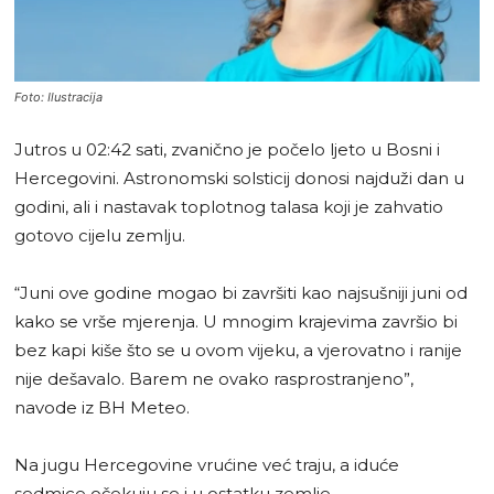
Foto: Ilustracija
Jutros u 02:42 sati, zvanično je počelo ljeto u Bosni i
Hercegovini. Astronomski solsticij donosi najduži dan u
godini, ali i nastavak toplotnog talasa koji je zahvatio
gotovo cijelu zemlju.
“Juni ove godine mogao bi završiti kao najsušniji juni od
kako se vrše mjerenja. U mnogim krajevima završio bi
bez kapi kiše što se u ovom vijeku, a vjerovatno i ranije
nije dešavalo. Barem ne ovako rasprostranjeno”,
navode iz BH Meteo.
Na jugu Hercegovine vrućine već traju, a iduće
sedmice očekuju se i u ostatku zemlje.