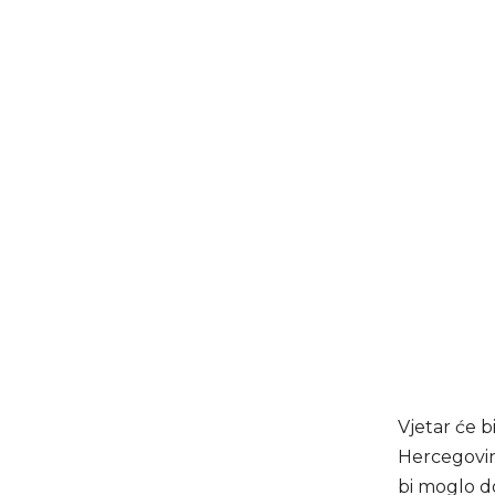
Vjetar će b
Hercegovin
bi moglo d