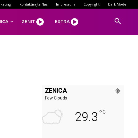
keting
Kontaktirajte Nas
Impressum
Copyright
Dark Mode
NICA
ZENIT
EXTRA
ZENICA
Few Clouds
°
C
29.3