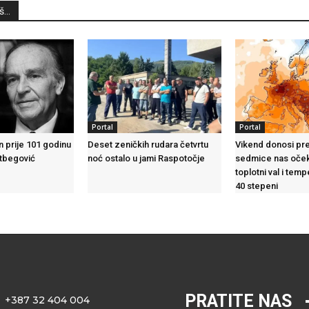
...
Portal
Portal
n prije 101 godinu
Deset zeničkih rudara četvrtu
Vikend donosi pre
etbegović
noć ostalo u jami Raspotočje
sedmice nas oček
toplotni val i tem
40 stepeni
PRATITE NAS
+387 32 404 004