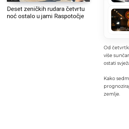
Deset zeničkih rudara četvrtu
noć ostalo u jami Raspotočje
Od četvrtka
više sunčan
ostati svj
Kako sedmi
prognoziraj
zemlje.