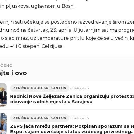
nih pljuskova, uglavnom u Bosni.
rnjih sati očekuje se postepeno razvedravanje širom zem
adnu noć na četvrtak, 23. aprila. U jutarnjim satima progn
 slab mraz, uz temperature pri tlu koje će se u većini k
eđu -4 i 0 stepeni Celzijusa.
UČENO
jte i ovo
21.04.2026
ZENIČKO-DOBOJSKI KANTON
Radnici Nove Željezare Zenica organizuju protest z
očuvanje radnih mjesta u Sarajevu
21.04.2026
ZENIČKO-DOBOJSKI KANTON
ZEPS jača mrežu partnera: Potpisan sporazum sa H
Expo, sajam učvršćuje status vodećeg privrednog