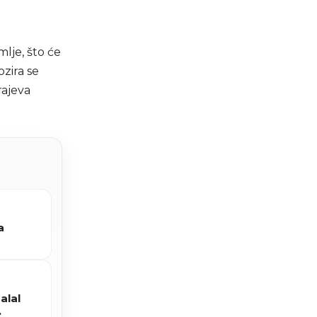
lje, što će
ozira se
rajeva
a
alal