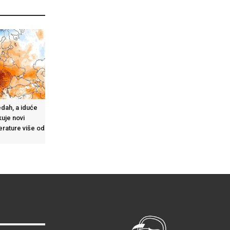
dah, a iduće
uje novi
perature više od