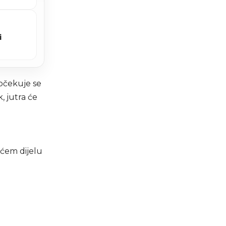
i
 očekuje se
, jutra će
ećem dijelu