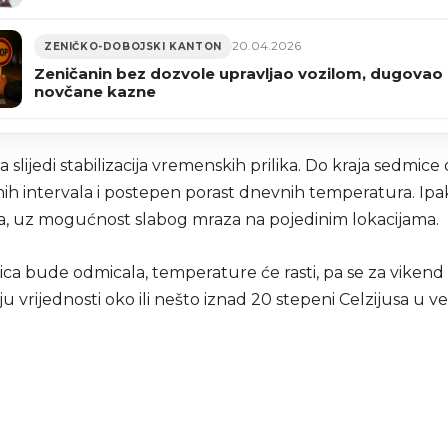
događaja godine
20.04.2026
ZENIČKO-DOBOJSKI KANTON
Zeničanin bez dozvole upravljao vozilom, dugovao 
novčane kazne
 slijedi stabilizacija vremenskih prilika. Do kraja sedmice
ih intervala i postepen porast dnevnih temperatura. Ipak
eža, uz mogućnost slabog mraza na pojedinim lokacijama.
ca bude odmicala, temperature će rasti, pa se za vikend
u vrijednosti oko ili nešto iznad 20 stepeni Celzijusa u v