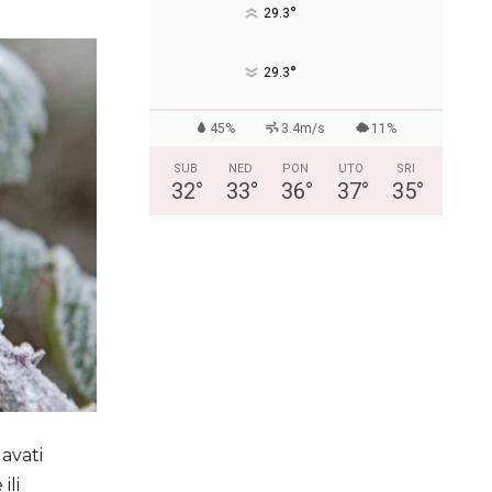
°
29.3
°
29.3
45%
3.4m/s
11%
SUB
NED
PON
UTO
SRI
32
°
33
°
36
°
37
°
35
°
avati
ili