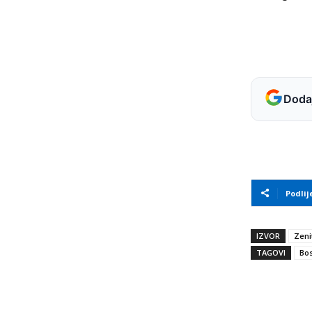
Dodaj
Podlij
IZVOR
Zeni
TAGOVI
Bos