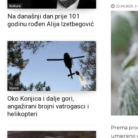
22.04.2026. |
Kultura
Na današnji dan prije 101
godinu rođen Alija Izetbegović
Vijesti
Oko Konjica i dalje gori,
angažirani brojni vatrogasci i
helikopteri
Prema prog
umjereno d