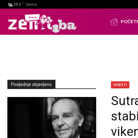
C
29.3
Zenica
POČET
Posljednje objavljeno
VIJESTI
Sutr
stabi
vike