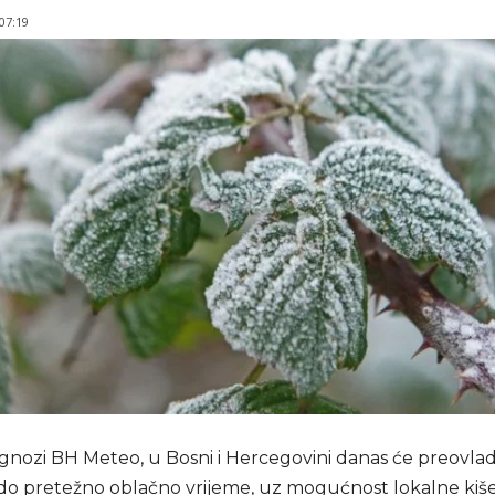
 07:19
nozi BH Meteo, u Bosni i Hercegovini danas će preovlad
o pretežno oblačno vrijeme, uz mogućnost lokalne kiše 