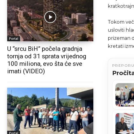
kratkotraj
Tokom veče
usloviti hl
prizeman do
Portal
kretati izm
U “srcu BiH” počela gradnja
tornja od 31 sprata vrijednog
100 miliona, evo šta će sve
PREPOR
imati (VIDEO)
Pročita
Portal