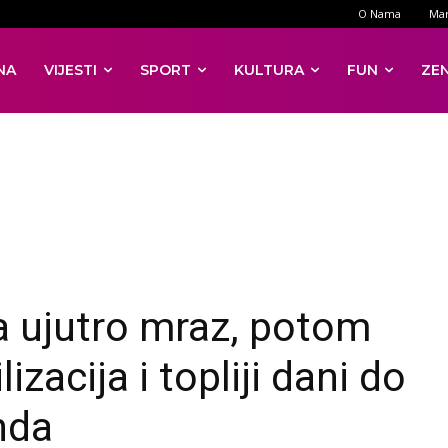
O Nama
Mar
NA
VIJESTI
SPORT
KULTURA
FUN
ZE
a ujutro mraz, potom
lizacija i topliji dani do
nda