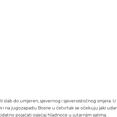
iti slab do umjeren, sjevernog i sjeveroistočnog smjera. U
i i na jugozapadu Bosne u četvrtak se očekuju jaki udari
odatno pojačati osjećaj hladnoće u jutarnjim satima.