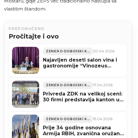
Mostaru, gdje ZEPS već tradicionalno nastupa sa
vlastitim štandom.
PREPORUČENO
Pročitajte i ovo
20.04.2026
ZENIČKO-DOBOJSKI KANTON
Najavljen deseti salon vina i
gastronomije “Vinozeus
2026” u Zenici (VIDEO)
17.04.2026
ZENIČKO-DOBOJSKI KANTON
Privreda ZDK na velikoj sceni:
30 firmi predstavlja kanton u
Celju
15.04.2026
ZENIČKO-DOBOJSKI KANTON
Prije 34 godine osnovana
Armija RBiH, zvanična oružana