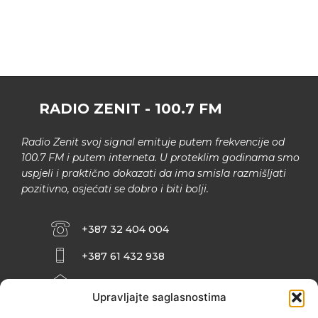
RADIO ZENIT - 100.7 FM
Radio Zenit svoj signal emituje putem frekvencije od
100.7 FM i putem interneta. U proteklim godinama smo
uspjeli i praktično dokazati da ima smisla razmišljati
pozitivno, osjećati se dobro i biti bolji.
+387 32 404 004
+387 61 432 938
INFO@ZENIT.BA
Upravljajte saglasnostima
HUSEINA KULENOVIĆA BR. 2 (RK