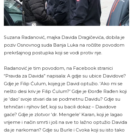
Suzana Radanović, majka Davida Dragičevića, dobila je
poziv Osnovnog suda Banja Luka na ročište povodom
prekršajnog postupka koji se vodi protiv nje.
Radanović je tim povodom, na Facebook stranici
“Pravda za Davida” napisala: A gdje su ubice Davidove?
Gdje je Filip Ćulum, kojeg je David optužio. ‘Ako mi se
nešto desi kriv je Filip Ćulum?’ Gdje je Đorđe Rađen koji
je ‘dao’ svoje stvari da se podmetnu Davidu? Gdje su
tehničari i njihov šef, koji su bacili dokaz – Davidove
gaće? Gdje je zlotvor ‘dr. Mengele’ Karan, koji je lagao
vrijeme i način smrti i još na sve to lažno optužio Davida
da je narkoman? Gdje su Burle i Cvoka koji su isto tako