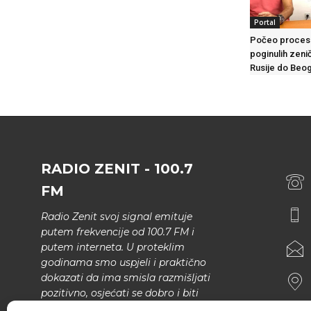
Portal
Počeo proces t
poginulih zenič
Rusije do Beo
RADIO ZENIT - 100.7
FM
Radio Zenit svoj signal emituje
putem frekvencije od 100.7 FM i
putem interneta. U proteklim
godinama smo uspjeli i praktično
dokazati da ima smisla razmišljati
pozitivno, osjećati se dobro i biti
bolji.