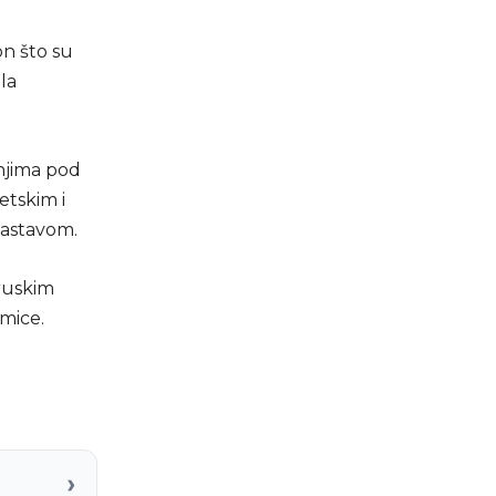
on što su
la
enjima pod
etskim i
zastavom.
oruskim
mice.
›