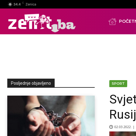
C
34.4
Zenica
POČET
Posljednje objavljeno
SPORT
Svjet
Rusij
02.03.2022. |