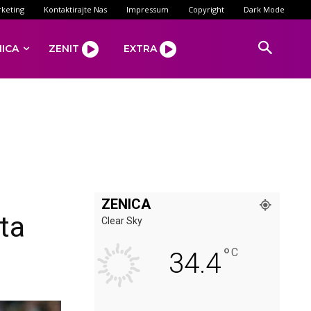
keting
Kontaktirajte Nas
Impressum
Copyright
Dark Mode
NICA
ZENIT
EXTRA
ZENICA
ata
Clear Sky
°
C
34.4