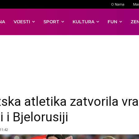
O Nama
Mar
NA
VIJESTI
SPORT
KULTURA
FUN
ZE
ska atletika zatvorila vr
i i Bjelorusiji
 11:42