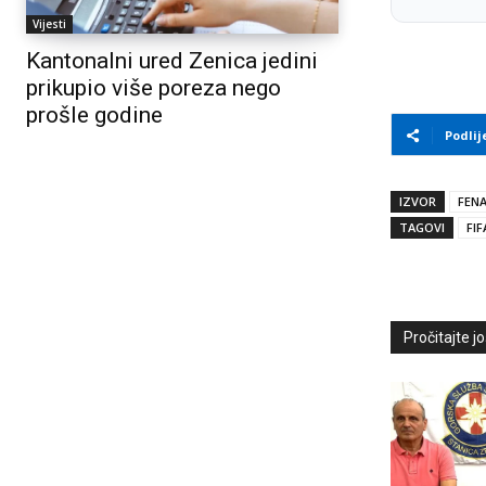
Vijesti
Kantonalni ured Zenica jedini
prikupio više poreza nego
prošle godine
Podlij
IZVOR
FEN
TAGOVI
FIF
Pročitajte još