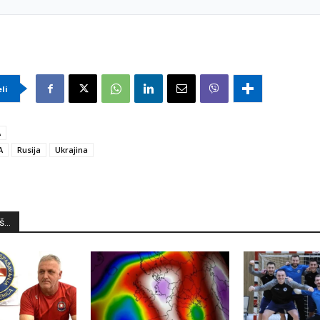
eli
A
A
Rusija
Ukrajina
...