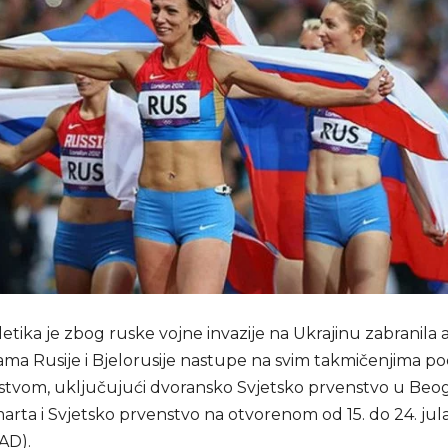
letika je zbog ruske vojne invazije na Ukrajinu zabranila 
kama Rusije i Bjelorusije nastupe na svim takmičenjima po
jstvom, uključujući dvoransko Svjetsko prvenstvo u Beo
marta i Svjetsko prvenstvo na otvorenom od 15. do 24. jul
AD).