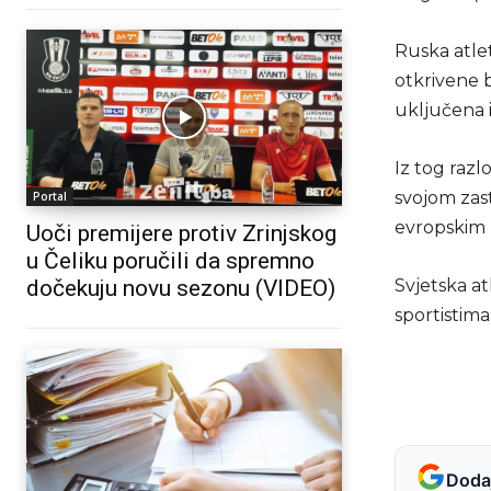
Ruska atle
otkrivene b
uključena i
Iz tog razl
svojom zast
Portal
evropskim 
Uoči premijere protiv Zrinjskog
u Čeliku poručili da spremno
dočekuju novu sezonu (VIDEO)
Svjetska at
sportistima
Dodaj