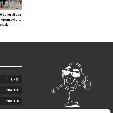
H će igrati dva
kipom svijeta,
spisak
LIKES
PRATITE
PRATITE