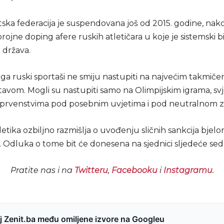
tska federacija je suspendovana još od 2015. godine, nak
rojne doping afere ruskih atletičara u koje je sistemski bi
 država.
oga ruski sportaši ne smiju nastupiti na najvećim takmič
avom. Mogli su nastupiti samo na Olimpijskim igrama, svj
prvenstvima pod posebnim uvjetima i pod neutralnom 
letika ozbiljno razmišlja o uvođenju sličnih sankcija bjel
. Odluka o tome bit će donesena na sjednici sljedeće sed
Pratite nas i na
Twitteru
,
Facebooku
i
Instagramu
.
 Zenit.ba među omiljene izvore na Googleu