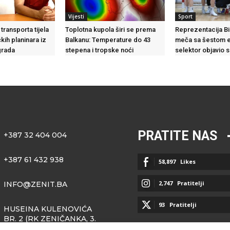
Vijesti
Sport
ransporta tijela
Toplotna kupola širi se prema
Reprezentacija Bi
kih planinara iz
Balkanu: Temperature do 43
meča sa šestom e
grada
stepena i tropske noći
selektor objavio 
PRATITE NAS
+387 32 404 004
+387 61 432 938
58,897
Likes
2,747
Pratitelji
INFO@ZENIT.BA
93
Pratitelji
HUSEINA KULENOVIĆA
BR. 2 (RK ZENIČANKA, 3.
SPRAT), 72000 ZENICA