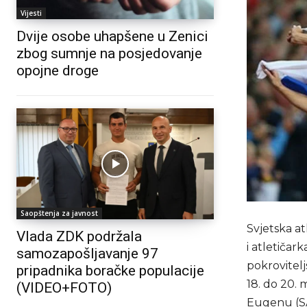
Vijesti
Dvije osobe uhapšene u Zenici
zbog sumnje na posjedovanje
opojne droge
Saopštenja za javnost
Svjetska at
Vlada ZDK podržala
i atletičar
samozapošljavanje 97
pokrovitel
pripadnika boračke populacije
18. do 20. 
(VIDEO+FOTO)
Eugenu (S