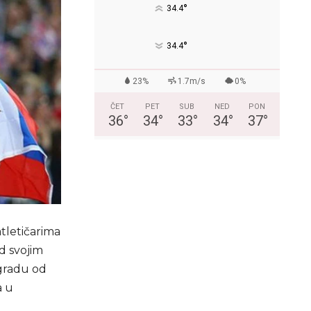
°
34.4
°
34.4
23%
1.7m/s
0%
ČET
PET
SUB
NED
PON
36
°
34
°
33
°
34
°
37
°
atletičarima
d svojim
gradu od
a u