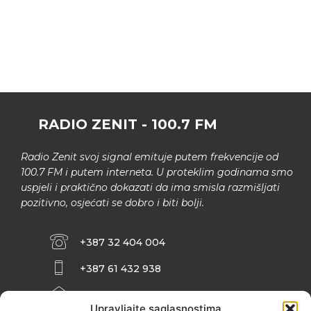
RADIO ZENIT - 100.7 FM
Radio Zenit svoj signal emituje putem frekvencije od
100.7 FM i putem interneta. U proteklim godinama smo
uspjeli i praktično dokazati da ima smisla razmišljati
pozitivno, osjećati se dobro i biti bolji.
+387 32 404 004
+387 61 432 938
INFO@ZENIT.BA
Upravljajte saglasnostima