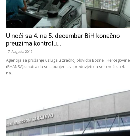
U noći sa 4. na 5. decembar BiH konačno
preuzima kontrolu...
17. Augusta 2019.
Agencija za pružanje usluga u zračnoj plovidbi Bosne i Hercegovine
(BHANSA) smatra da su ispunjeni svi preduvjeti da se u noći sa 4.
na...