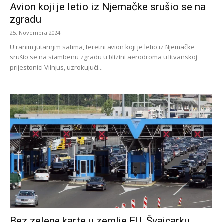
Avion koji je letio iz Njemačke srušio se na
zgradu
25. Novembra 2024.
U ranim jutarnjim satima, teretni avion koji je letio iz Njemačke
srušio se na stambenu zgradu u blizini aerodroma u litvanskoj
prijestonici Vilnjus, uzrokujući...
Bez zelene karte u zemlje EU, Švajcarku,