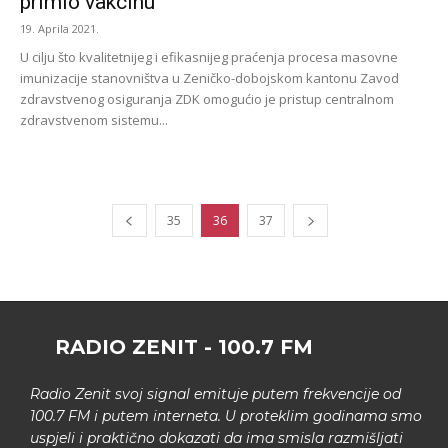
primio vakcinu
19. Aprila 2021.
U cilju što kvalitetnijeg i efikasnijeg praćenja procesa masovne
imunizacije stanovništva u Zeničko-dobojskom kantonu Zavod
zdravstvenog osiguranja ZDK omogućio je pristup centralnom
zdravstvenom sistemu...
35
36
37
RADIO ZENIT - 100.7 FM
Radio Zenit svoj signal emituje putem frekvencije od
100.7 FM i putem interneta. U proteklim godinama smo
uspjeli i praktično dokazati da ima smisla razmišljati