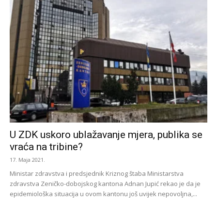
U ZDK uskoro ublažavanje mjera, publika se
vraća na tribine?
17. Maja 2021.
Ministar zdravstva i predsjednik Kriznog štaba Ministarstva
zdravstva Zeničko-dobojskog kantona Adnan Jupić rekao je da je
epidemiološka situacija u ovom kantonu još uvijek nepovoljna,...