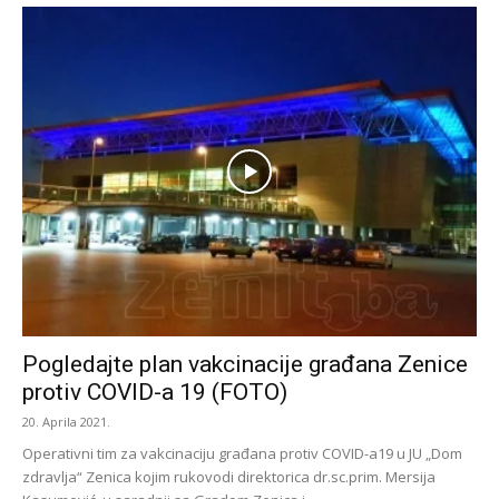
Pogledajte plan vakcinacije građana Zenice
protiv COVID-a 19 (FOTO)
20. Aprila 2021.
Operativni tim za vakcinaciju građana protiv COVID-a19 u JU „Dom
zdravlja“ Zenica kojim rukovodi direktorica dr.sc.prim. Mersija