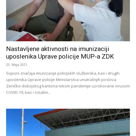
Nastavljene aktivnosti na imunizaciji
uposlenika Uprave policije MUP-a ZDK
20. Maja 2021.
Svjesni značaja imunizacije policijskih službenika, kao i drugih
uposlenika Uprave policije Ministarstva unutrašnjih poslova
Zeničko-dobojskog kantona tokom pandemije uzrokovane virusom
COVID-19, kao i ostalim...