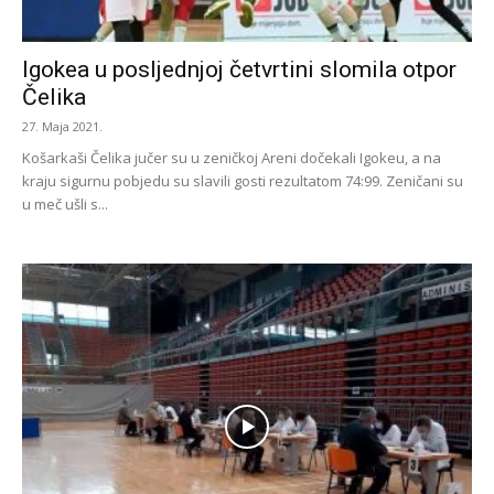
Igokea u posljednjoj četvrtini slomila otpor
Čelika
27. Maja 2021.
Košarkaši Čelika jučer su u zeničkoj Areni dočekali Igokeu, a na
kraju sigurnu pobjedu su slavili gosti rezultatom 74:99. Zeničani su
u meč ušli s...