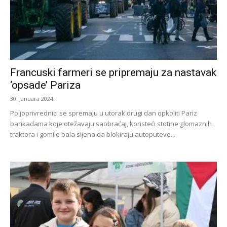
Francuski farmeri se pripremaju za nastavak
‘opsade’ Pariza
30. Januara 2024.
Poljoprivrednici se spremaju u utorak drugi dan opkoliti Pariz
barikadama koje otežavaju saobraćaj, koristeći stotine glomaznih
traktora i gomile bala sijena da blokiraju autoputeve...