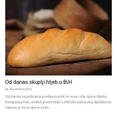
Od danas skuplji hljeb u BiH
28. Novembra 2022.
Od danas na policama prodavnica bit će nove, više cijene hljeba.
Kompanija Klas, vodeći proizvođač u mlinsko-pekarskoj djelatnosti,
najavio je nove cijene za tri...