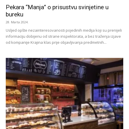
Pekara “Manja” o prisustvu svinjetine u
bureku
28. Marta 2024.
Usljed opšte nezainteresovanosti pojedinih medija koji su prenijeli
informaciju dobijenu od strane inspektorata, a bez traženja izjave
od kompanije Krajina klas prije objavljivanja predmetnih...