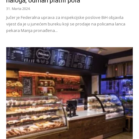
naloga, odmah platili pola
31. Marta 2024.
Jučer je Federalna uprava za inspekcijske poslove BiH objavila
vijest da je u junećem bureku koji se prodaje na policama lanca
pekara Manja pronađena...