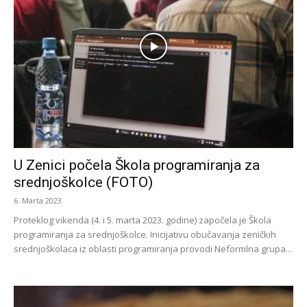
U Zenici počela Škola programiranja za
srednjoškolce (FOTO)
6. Marta 2023.
Proteklog vikenda (4. i 5. marta 2023. godine) započela je Škola
programiranja za srednjoškolce. Inicijativu obučavanja zeničkih
srednjoškolaca iz oblasti programiranja provodi Neformlna grupa...