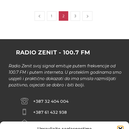
1
2
3
RADIO ZENIT - 100.7 FM
Radio Zenit svoj signal emituje putem frekvencije od
100.7 FM i putem interneta. U proteklim godinama smo
uspjeli i praktično dokazati da ima smisla razmišljati
pozitivno, osjećati se dobro i biti bolji.
+387 32 404 004
+387 61 432 938
INFO@ZENIT.BA
Upravljajte saglasnostima