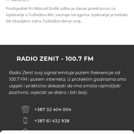
Predsjednik Rs Milorad Dodik odbio je danas primiti poziv za
ispitivanje u Tužilaštvu BiH, saznaje Istraga.ba. Ispitivanje je trebalo
biti obavljeno sutra. Tužilaštvo BiH je ovaj...
RADIO ZENIT - 100.7 FM
Radio Zenit svoj signal emituje putem frekvencije od
100.7 FM i putem interneta. U proteklim godinama smo
uspjeli i praktično dokazati da ima smisla razmišljati
pozitivno, osjećati se dobro i biti bolji.
+387 32 404 004
+387 61 432 938
INFO@ZENIT.BA