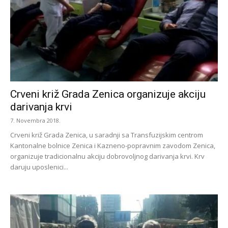
Crveni križ Grada Zenica organizuje akciju
darivanja krvi
7. Novembra 2018.
Crveni križ Grada Zenica, u saradnji sa Transfuzijskim centrom
Kantonalne bolnice Zenica i Kazneno-popravnim zavodom Zenica,
organizuje tradicionalnu akciju dobrovoljnog darivanja krvi. Krv
daruju uposlenici...