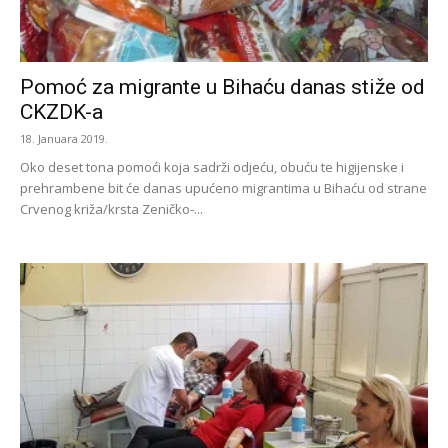
Pomoć za migrante u Bihaću danas stiže od
CKZDK-a
18. Januara 2019.
Oko deset tona pomoći koja sadrži odjeću, obuću te higijenske i
prehrambene bit će danas upućeno migrantima u Bihaću od strane
Crvenog križa/krsta Zeničko-...