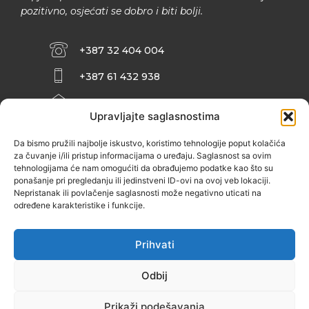
pozitivno, osjećati se dobro i biti bolji.
+387 32 404 004
+387 61 432 938
INFO@ZENIT.BA
Upravljajte saglasnostima
HUSEINA KULENOVIĆA BR. 2 (RK
ZENIČANKA, 3. SPRAT), 72000 ZENICA
Da bismo pružili najbolje iskustvo, koristimo tehnologije poput kolačića
za čuvanje i/ili pristup informacijama o uređaju. Saglasnost sa ovim
tehnologijama će nam omogućiti da obrađujemo podatke kao što su
ponašanje pri pregledanju ili jedinstveni ID-ovi na ovoj veb lokaciji.
Nepristanak ili povlačenje saglasnosti može negativno uticati na
određene karakteristike i funkcije.
Prihvati
Odbij
Prikaži podešavanja