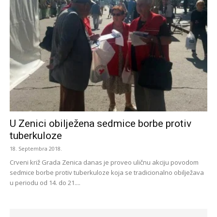
U Zenici obilježena sedmice borbe protiv
tuberkuloze
18. Septembra 2018.
Crveni križ Grada Zenica danas je proveo uličnu akciju povodom
sedmice borbe protiv tuberkuloze koja se tradicionalno obilježava
u periodu od 14. do 21....