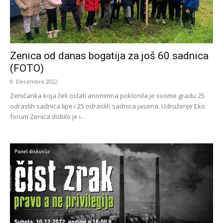
Zenica od danas bogatija za još 60 sadnica
(FOTO)
9. Decembra 2022.
Zeničanka koja želi ostati anonimna poklonila je svome gradu 25
odraslih sadnica lipe i 25 odraslih sadnica jasena. Udruženje Eko
forum Zenica dobilo je i...