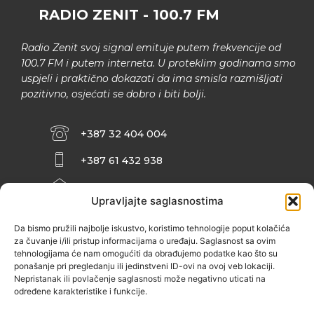
RADIO ZENIT - 100.7 FM
Radio Zenit svoj signal emituje putem frekvencije od
100.7 FM i putem interneta. U proteklim godinama smo
uspjeli i praktično dokazati da ima smisla razmišljati
pozitivno, osjećati se dobro i biti bolji.
+387 32 404 004
+387 61 432 938
INFO@ZENIT.BA
Upravljajte saglasnostima
HUSEINA KULENOVIĆA BR. 2 (RK
ZENIČANKA, 3. SPRAT), 72000 ZENICA
Da bismo pružili najbolje iskustvo, koristimo tehnologije poput kolačića
za čuvanje i/ili pristup informacijama o uređaju. Saglasnost sa ovim
tehnologijama će nam omogućiti da obrađujemo podatke kao što su
ponašanje pri pregledanju ili jedinstveni ID-ovi na ovoj veb lokaciji.
Nepristanak ili povlačenje saglasnosti može negativno uticati na
određene karakteristike i funkcije.