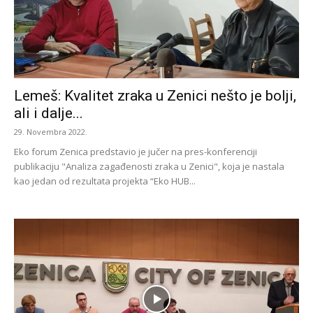
Lemeš: Kvalitet zraka u Zenici nešto je bolji,
ali i dalje...
29. Novembra 2022.
Eko forum Zenica predstavio je jučer na pres-konferenciji
publikaciju "Analiza zagađenosti zraka u Zenici", koja je nastala
kao jedan od rezultata projekta “Eko HUB...