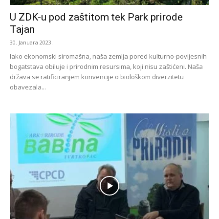
U ZDK-u pod zaštitom tek Park prirode
Tajan
30. Januara 2023.
Iako ekonomski siromašna, naša zemlja pored kulturno-povijesnih
bogatstava obiluje i prirodnim resursima, koji nisu zaštićeni. Naša
država se ratificiranjem konvencije o biološkom diverzitetu
obavezala...