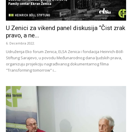
U Zenici za vikend panel diskusija “Čist zrak
pravo, a ne...
6. Decembra 2022.
Udruženja Eko forum Zenica, ELSA Zenica i fondacija Heinrich-Böll-
Stiftung Sarajevo, u povodu Međunarodnog dana ljudskih prava,
organizuju projekciju nagrađivanog dokumentarnog filma
"Transforming tomorrow" i...