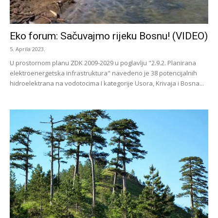
Eko forum: Sačuvajmo rijeku Bosnu! (VIDEO)
5. Aprila 2023.
U prostornom planu ZDK 2009-2029 u poglavlju "2.9.2. Planirana
elektroenergetska infrastruktura" navedeno je 38 potencijalnih
hidroelektrana na vodotocima I kategorije Usora, Krivaja i Bosna...