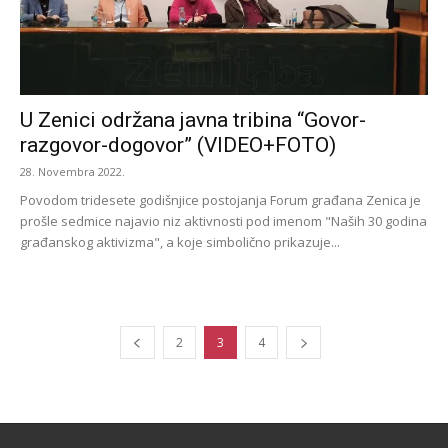
U Zenici održana javna tribina “Govor-
razgovor-dogovor” (VIDEO+FOTO)
28. Novembra 2022.
Povodom tridesete godišnjice postojanja Forum građana Zenica je
prošle sedmice najavio niz aktivnosti pod imenom "Naših 30 godina
građanskog aktivizma", a koje simbolično prikazuje...
2
3
4