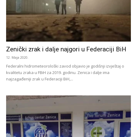
Zenički zrak i dalje najgori u Federaciji BiH
12. Maja 2020.
Federalni hidrometeorološki zavod objavio je godišnji izvještaj o
kvalitetu zraka u FBiH za 2019. godinu. Zenica i dalje ima
najzagađeniji zrak u Federaciji BiH,...