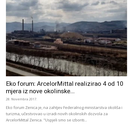
Eko forum: ArcelorMittal realizirao 4 od 10
mjera iz nove okolinske...
28. Novembra 2017.
Eko forum Zenica je, na zahtjev Federalnog ministarstva okoliša i
turizma, učestvovao u izradi novih okolinskih dozvola za
ArcelorMittal Zenica. "Uspjeli smo se izboriti...