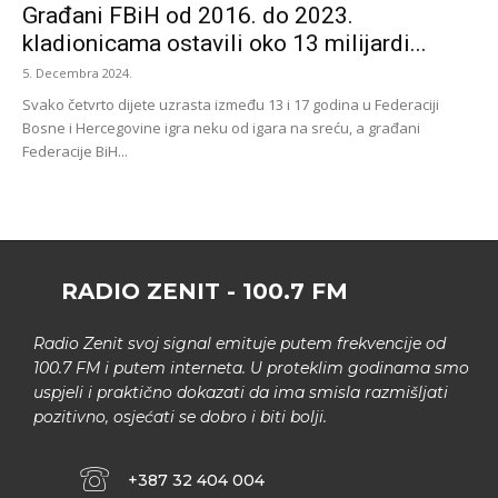
Građani FBiH od 2016. do 2023.
kladionicama ostavili oko 13 milijardi...
5. Decembra 2024.
Svako četvrto dijete uzrasta između 13 i 17 godina u Federaciji
Bosne i Hercegovine igra neku od igara na sreću, a građani
Federacije BiH...
RADIO ZENIT - 100.7 FM
Radio Zenit svoj signal emituje putem frekvencije od
100.7 FM i putem interneta. U proteklim godinama smo
uspjeli i praktično dokazati da ima smisla razmišljati
pozitivno, osjećati se dobro i biti bolji.
+387 32 404 004