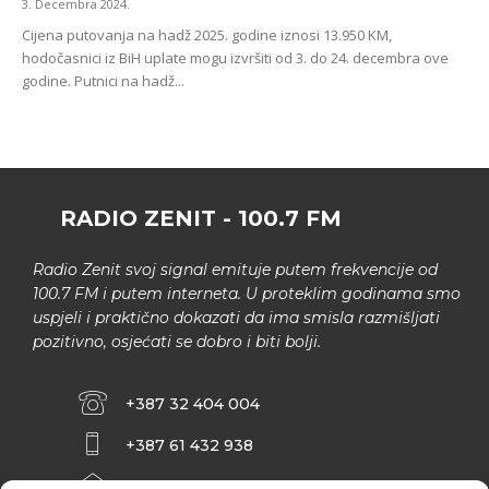
3. Decembra 2024.
Cijena putovanja na hadž 2025. godine iznosi 13.950 KM,
hodočasnici iz BiH uplate mogu izvršiti od 3. do 24. decembra ove
godine. Putnici na hadž...
RADIO ZENIT - 100.7 FM
Radio Zenit svoj signal emituje putem frekvencije od
100.7 FM i putem interneta. U proteklim godinama smo
uspjeli i praktično dokazati da ima smisla razmišljati
pozitivno, osjećati se dobro i biti bolji.
+387 32 404 004
+387 61 432 938
INFO@ZENIT.BA