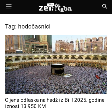
Tag: hodočasnici
Cijena odlaska na hadž iz BiH 2025. godine
iznosi 13.950 KM