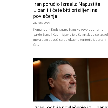
Iran poručio Izraelu: Napustite
Liban ili ćete biti prisiljeni na
povlačenje
25. Juna 2026.
Komandant Kuds snaga Iranske revolucionarne
garde Esmail Kaani izjavio je u četvrtak da se Izrael
mora sam povući sa cjelokupne teritorije Libana ili
će...
Izrael odbija povlačenje iz Libana