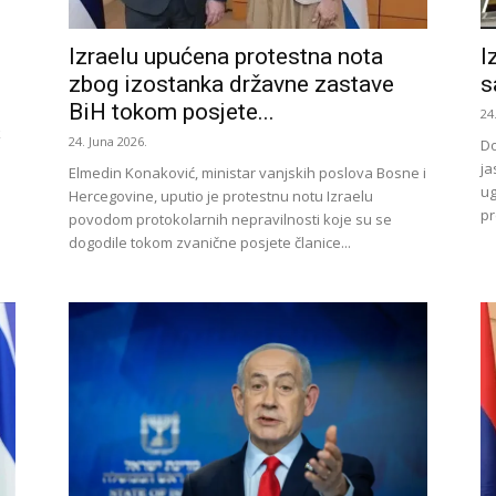
Izraelu upućena protestna nota
I
zbog izostanka državne zastave
s
BiH tokom posjete...
24
k
24. Juna 2026.
Do
ja
Elmedin Konaković, ministar vanjskih poslova Bosne i
ug
Hercegovine, uputio je protestnu notu Izraelu
pr
povodom protokolarnih nepravilnosti koje su se
dogodile tokom zvanične posjete članice...