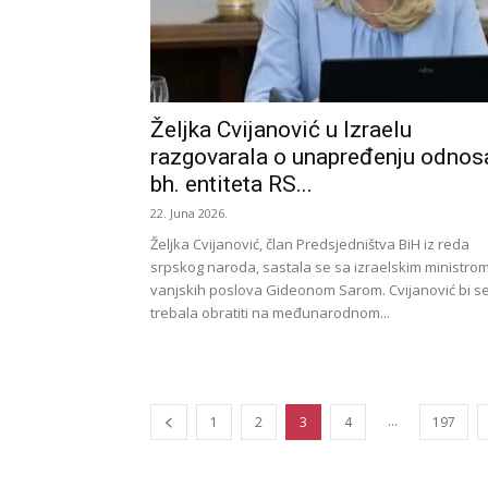
Željka Cvijanović u Izraelu
razgovarala o unapređenju odnos
bh. entiteta RS...
22. Juna 2026.
Željka Cvijanović, član Predsjedništva BiH iz reda
srpskog naroda, sastala se sa izraelskim ministro
vanjskih poslova Gideonom Sarom. Cvijanović bi s
trebala obratiti na međunarodnom...
...
1
2
3
4
197