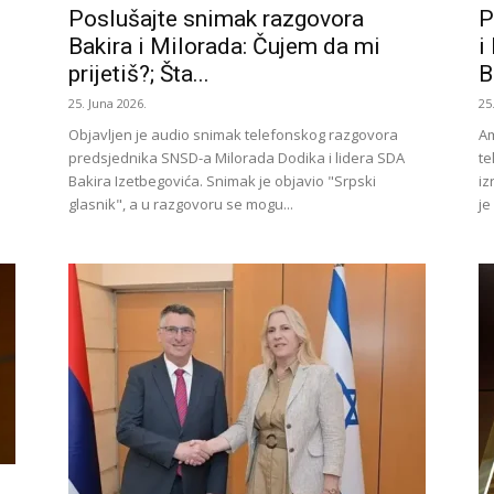
Poslušajte snimak razgovora
P
Bakira i Milorada: Čujem da mi
i
prijetiš?; Šta...
B
25. Juna 2026.
25
Objavljen je audio snimak telefonskog razgovora
Am
predsjednika SNSD-a Milorada Dodika i lidera SDA
te
Bakira Izetbegovića. Snimak je objavio "Srpski
iz
glasnik", a u razgovoru se mogu...
je
: