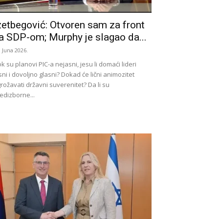
zetbegović: Otvoren sam za front
a SDP-om; Murphy je slagao da...
. Juna 2026.
k su planovi PIC-a nejasni, jesu li domaći lideri
sni i dovoljno glasni? Dokad će lični animozitet
rožavati državni suverenitet? Da li su
edizborne...