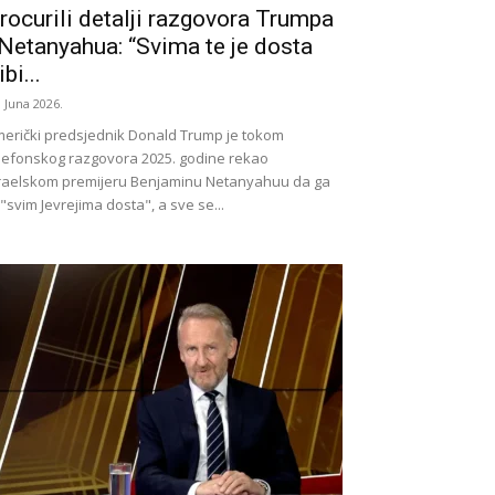
rocurili detalji razgovora Trumpa
 Netanyahua: “Svima te je dosta
ibi...
. Juna 2026.
erički predsjednik Donald Trump je tokom
lefonskog razgovora 2025. godine rekao
raelskom premijeru Benjaminu Netanyahuu da ga
 "svim Jevrejima dosta", a sve se...