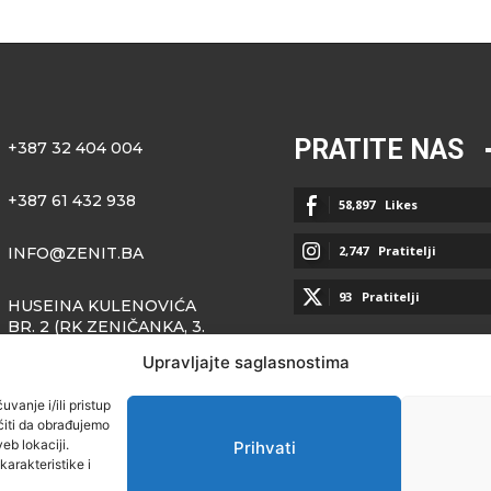
PRATITE NAS
+387 32 404 004
+387 61 432 938
58,897
Likes
2,747
Pratitelji
INFO@ZENIT.BA
93
Pratitelji
HUSEINA KULENOVIĆA
BR. 2 (RK ZENIČANKA, 3.
SPRAT), 72000 ZENICA
Upravljajte saglasnostima
vanje i/ili pristup
iti da obrađujemo
eb lokaciji.
Prihvati
arakteristike i