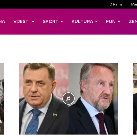
O Nama
Mar
NA
VIJESTI
SPORT
KULTURA
FUN
ZE