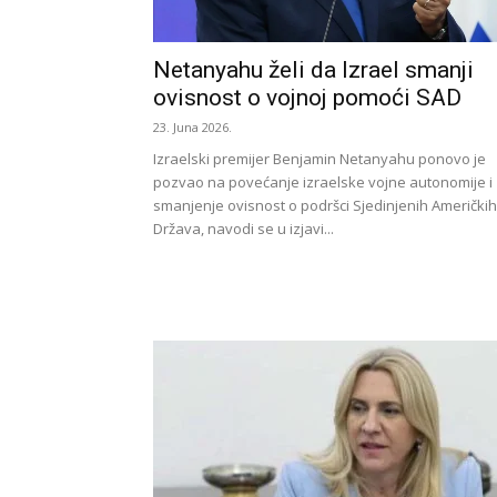
Netanyahu želi da Izrael smanji
ovisnost o vojnoj pomoći SAD
23. Juna 2026.
Izraelski premijer Benjamin Netanyahu ponovo je
pozvao na povećanje izraelske vojne autonomije i
smanjenje ovisnost o podršci Sjedinjenih Američkih
Država, navodi se u izjavi...