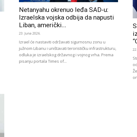
Netanyahu okrenuo leđa SAD-u:
Izraelska vojska odbija da napusti
Liban, američki...
S
i
23. Juna 2026.
“
Izrael će nastaviti održavati sigurnosnu zonu u
južnom Libanu i uništavati terorističku infrastrukturu,
22
odluka je izraelskog državnog i vojnog vrha. Prema
St
pisanju portala Times of...
od
Že
on