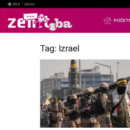
C
33.2
Zenica
POČET
Tag: Izrael