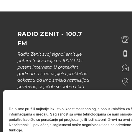
RADIO ZENIT - 100.7
FM
Radio Zenit svoj signal emituje
putem frekvencije od 100.7 FM i
putem interneta. U proteklim
godinama smo uspjeli i praktično
dokazati da ima smisla razmišljati
pozitivno, osjećati se dobro i biti
bolji.
U našem programu nema šunda,
Da bismo pružili najbolje iskustvo, koristimo tehnologije poput kolačića za ču
narodne muzike..
informacijama o uređaju. Saglasnost sa ovim tehnologijama će nam omoguć
podatke kao što su ponašanje pri pregledanju ili jedinstveni ID-ovi na ovoj v
Nepristanak ili povlačenje saglasnosti može negativno uticati na određene k
funkcije.