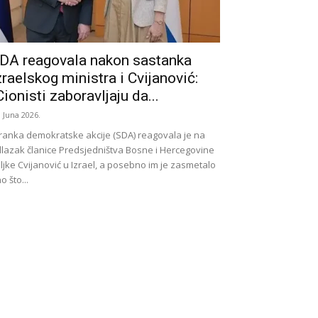
DA reagovala nakon sastanka
zraelskog ministra i Cvijanović:
Cionisti zaboravljaju da...
. Juna 2026.
ranka demokratske akcije (SDA) reagovala je na
lazak članice Predsjedništva Bosne i Hercegovine
ljke Cvijanović u Izrael, a posebno im je zasmetalo
o što...