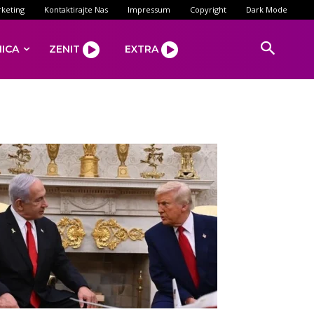
keting
Kontaktirajte Nas
Impressum
Copyright
Dark Mode
NICA
ZENIT
EXTRA