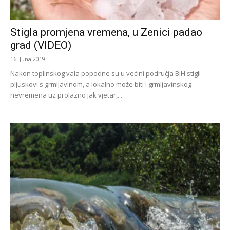
Stigla promjena vremena, u Zenici padao
grad (VIDEO)
16. Juna 2019.
Nakon toplinskog vala popodne su u većini područja BiH stigli
pljuskovi s grmljavinom, a lokalno može biti i grmljavinskog
nevremena uz prolazno jak vjetar,...