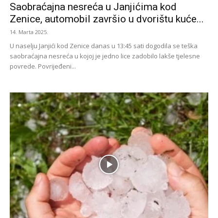
Saobraćajna nesreća u Janjićima kod
Zenice, automobil završio u dvorištu kuće...
14. Marta 2025.
U naselju Janjići kod Zenice danas u 13:45 sati dogodila se teška
saobraćajna nesreća u kojoj je jedno lice zadobilo lakše tjelesne
povrede. Povrijeđeni...