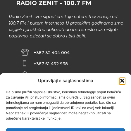
RADIO ZENIT - 100.7 FM
Radio Zenit svoj signal emituje putem frekvencije od
100.7 FM i putem interneta. U proteklim godinama smo
uspjeli i praktično dokazati da ima smisla razmišljati
pozitivno, osjećati se dobro i biti bolji.
+387 32 404 004
+387 61 432 938
INFO@ZENIT.BA
Upravljajte saglasnostima
HUSEINA KULENOVIĆA BR. 2 (RK
ZENIČANKA, 3. SPRAT), 72000 ZENICA
Da bismo pružili najbolje iskustvo, koristimo tehnologije poput kolačića
za čuvanje i/ili pristup informacijama o uređaju. Saglasnost sa ovim
tehnologijama će nam omogućiti da obrađujemo podatke kao što su
ponašanje pri pregledanju ili jedinstveni ID-ovi na ovoj veb lokaciji.
Nepristanak ili povlačenje saglasnosti može negativno uticati na
određene karakteristike i funkcije.