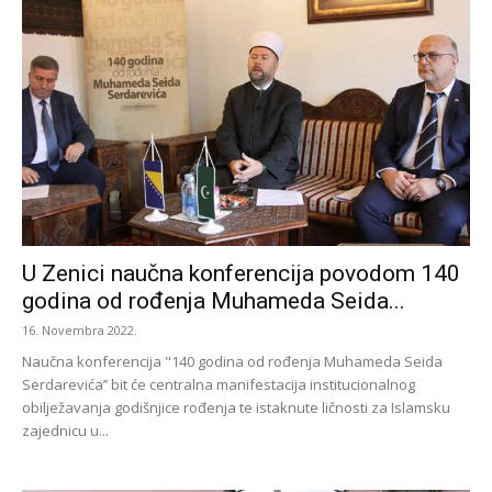
U Zenici naučna konferencija povodom 140
godina od rođenja Muhameda Seida...
16. Novembra 2022.
Naučna konferencija "140 godina od rođenja Muhameda Seida
Serdarevića’’ bit će centralna manifestacija institucionalnog
obilježavanja godišnjice rođenja te istaknute ličnosti za Islamsku
zajednicu u...