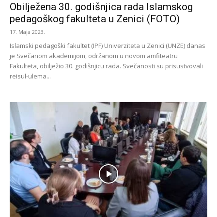
Obilježena 30. godišnjica rada Islamskog
pedagoškog fakulteta u Zenici (FOTO)
17. Maja 2023.
Islamski pedagoški fakultet (IPF) Univerziteta u Zenici (UNZE) danas
je Svečanom akademijom, održanom u novom amfiteatru
Fakulteta, obilježio 30. godišnjicu rada. Svečanosti su prisustvovali
reisul-ulema...