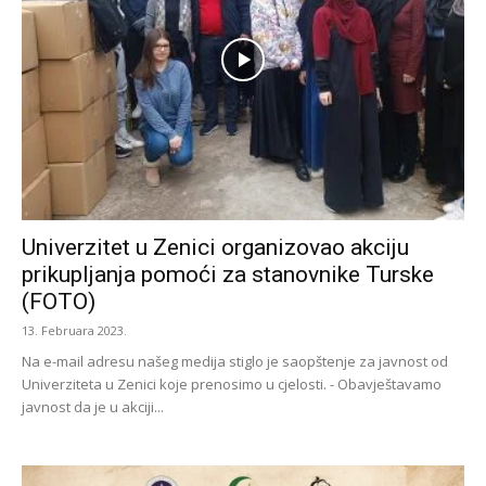
Univerzitet u Zenici organizovao akciju
prikupljanja pomoći za stanovnike Turske
(FOTO)
13. Februara 2023.
Na e-mail adresu našeg medija stiglo je saopštenje za javnost od
Univerziteta u Zenici koje prenosimo u cjelosti. - Obavještavamo
javnost da je u akciji...