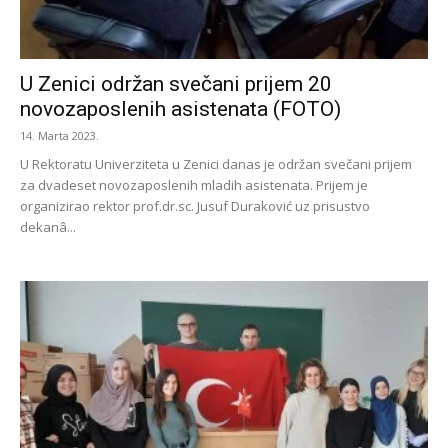
U Zenici održan svečani prijem 20
novozaposlenih asistenata (FOTO)
14. Marta 2023.
U Rektoratu Univerziteta u Zenici danas je održan svečani prijem
za dvadeset novozaposlenih mladih asistenata. Prijem je
organizirao rektor prof.dr.sc. Jusuf Duraković uz prisustvo
dekanâ...