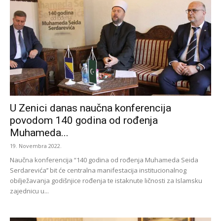
U Zenici danas naučna konferencija
povodom 140 godina od rođenja
Muhameda...
19. Novembra 2022.
Naučna konferencija “140 godina od rođenja Muhameda Seida
Serdarevića’’ bit će centralna manifestacija institucionalnog
obilježavanja godišnjice rođenja te istaknute ličnosti za Islamsku
zajednicu u...