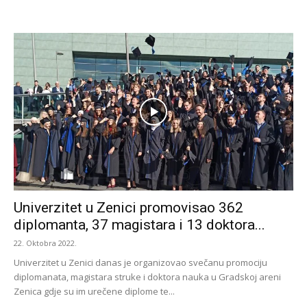
Univerzitet u Zenici promovisao 362
diplomanta, 37 magistara i 13 doktora...
22. Oktobra 2022.
Univerzitet u Zenici danas je organizovao svečanu promociju
diplomanata, magistara struke i doktora nauka u Gradskoj areni
Zenica gdje su im urečene diplome te...