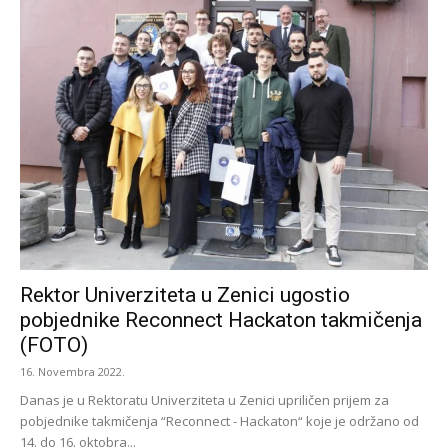
Rektor Univerziteta u Zenici ugostio
pobjednike Reconnect Hackaton takmičenja
(FOTO)
16. Novembra 2022.
Danas je u Rektoratu Univerziteta u Zenici upriličen prijem za
pobjednike takmičenja “Reconnect - Hackaton“ koje je održano od
14. do 16. oktobra...