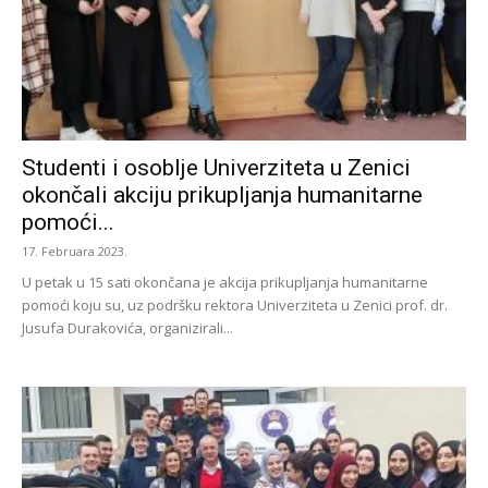
Studenti i osoblje Univerziteta u Zenici
okončali akciju prikupljanja humanitarne
pomoći...
17. Februara 2023.
U petak u 15 sati okončana je akcija prikupljanja humanitarne
pomoći koju su, uz podršku rektora Univerziteta u Zenici prof. dr.
Jusufa Durakovića, organizirali...