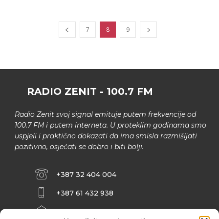
7
8
9
RADIO ZENIT - 100.7 FM
Radio Zenit svoj signal emituje putem frekvencije od
100.7 FM i putem interneta. U proteklim godinama smo
uspjeli i praktično dokazati da ima smisla razmišljati
pozitivno, osjećati se dobro i biti bolji.
+387 32 404 004
+387 61 432 938
INFO@ZENIT.BA