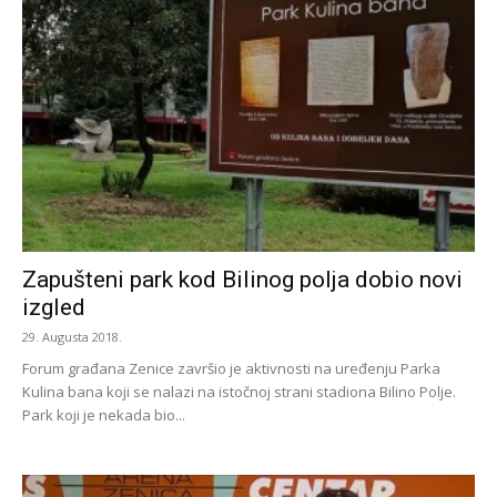
Zapušteni park kod Bilinog polja dobio novi
izgled
29. Augusta 2018.
Forum građana Zenice završio je aktivnosti na uređenju Parka
Kulina bana koji se nalazi na istočnoj strani stadiona Bilino Polje.
Park koji je nekada bio...