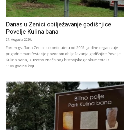
Danas u Zenici obilježavanje godišnjice
Povelje Kulina bana
27. Augusta 2020.
Forum građana Zenice u kontinutetu od 2003. godine organizuje
prigodne manifestacije povodom obilježavanja godišnjice Povelje
Kulina bana, izuzetno značajnog historijskog dokumenta iz
1189.godine koji...