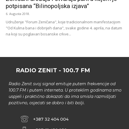
potpisana “Bilinopoljska izjava”
6. Augusta 2018.
Udruženje "Forum Zeničana", koje tradicionalnom manifestacijom
"Od Kulina bana i dobrijeh dana", svake godine 4. aprila, na datum
na koji su poglavari bosanske crkve...
RADIO ZENIT - 100.7 FM
Radio Zenit svoj signal emituje putem frekvencije od
100.7 FM i putem interneta. U proteklim godinama smo
uspjeli i praktično dokazati da ima smisla razmišljati
pozitivno, osjećati se dobro i biti bolji.
+387 32 404 004