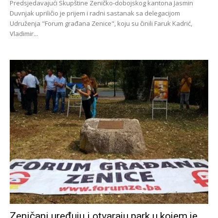
Predsjedavajući Skupštine Zeničko-dobojskog kantona Jasmin
Duvnjak upriličio je prijem i radni sastanak sa delegacijom
Udruženja "Forum građana Zenice", koju su činili Faruk Kadrić,
Vladimir...
Zeničani uređuju i otvaraju park u kojem je