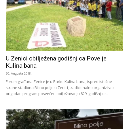
U Zenici obilježena godišnjica Povelje
Kulina bana
30. Augusta 2018.
Forum građana Zenice je u Parku Kulina bana, ispred istočne
strane stadiona Bilino polje u Zenici, tradicionalno organizirao
prigodan program posvećen obilježavanju 829. godišnjice...