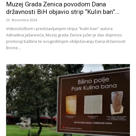
Muzej Grada Zenica povodom Dana
državnosti BiH objavio strip “Kulin ban”...
23. Novembra 2024.
Videoizložbom i predstavljanjem stripa "Kulin ban" autora
Adnadina Jašarevića, Muzej grada Zenice jučer je dao doprinos
promociji baštine te ovogodišnjem obilježavanju Dana državnosti
Bosne...