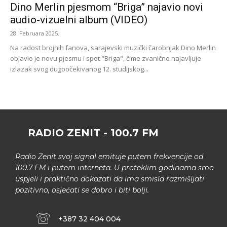
Dino Merlin pjesmom “Briga” najavio novi
audio-vizuelni album (VIDEO)
28. Februara 2025.
Na radost brojnih fanova, sarajevski muzički čarobnjak Dino Merlin
objavio je novu pjesmu i spot "Briga", čime zvanično najavljuje
izlazak svog dugoočekivanog 12. studijskog...
RADIO ZENIT - 100.7 FM
Radio Zenit svoj signal emituje putem frekvencije od
100.7 FM i putem interneta. U proteklim godinama smo
uspjeli i praktično dokazati da ima smisla razmišljati
pozitivno, osjećati se dobro i biti bolji.
+387 32 404 004