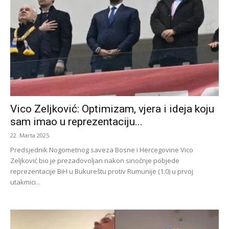
Vico Zeljković: Optimizam, vjera i ideja koju
sam imao u reprezentaciju...
22. Marta 2025.
Predsjednik Nogometnog saveza Bosne i Hercegovine Vico
Zeljković bio je prezadovoljan nakon sinoćnje pobjede
reprezentacije BiH u Bukureštu protiv Rumunije (1:0) u prvoj
utakmici...