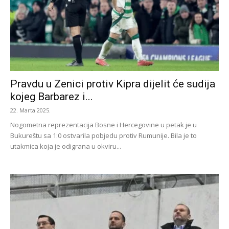
Pravdu u Zenici protiv Kipra dijelit će sudija
kojeg Barbarez i...
22. Marta 2025.
Nogometna reprezentacija Bosne i Hercegovine u petak je u
Bukureštu sa 1:0 ostvarila pobjedu protiv Rumunije. Bila je to
utakmica koja je odigrana u okviru...