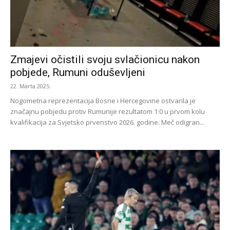
Zmajevi očistili svoju svlačionicu nakon
pobjede, Rumuni oduševljeni
22. Marta 2025.
Nogometna reprezentacija Bosne i Hercegovine ostvarila je
značajnu pobjedu protiv Rumunije rezultatom 1:0 u prvom kolu
kvalifikacija za Svjetsko prvenstvo 2026. godine. Meč odigran...