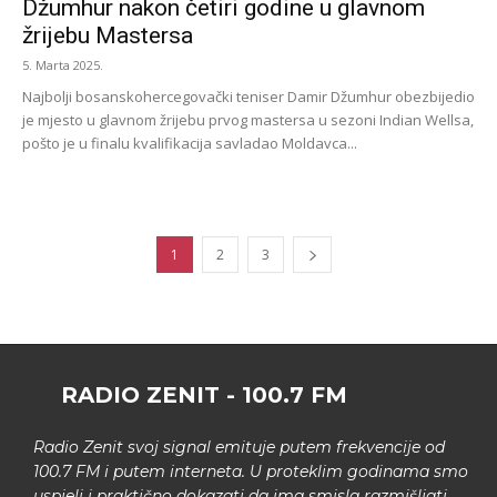
Džumhur nakon četiri godine u glavnom
žrijebu Mastersa
5. Marta 2025.
Najbolji bosanskohercegovački teniser Damir Džumhur obezbijedio
je mjesto u glavnom žrijebu prvog mastersa u sezoni Indian Wellsa,
pošto je u finalu kvalifikacija savladao Moldavca...
1
2
3
RADIO ZENIT - 100.7 FM
Radio Zenit svoj signal emituje putem frekvencije od
100.7 FM i putem interneta. U proteklim godinama smo
uspjeli i praktično dokazati da ima smisla razmišljati