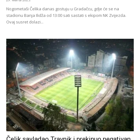
Nogometaši Čelika danas gostuju u Gradačcu, gdje će se na
stadionu Banja Ilidža od 13:00 sati sastati s ekipom NK Zvijezda.
Ovaj susret dolazi...
Čelik savladao Travnik i prekinuo negativan