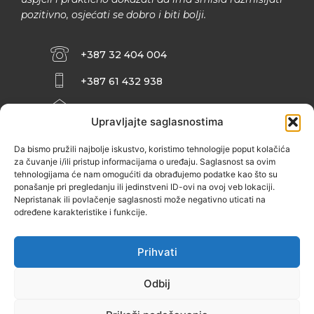
pozitivno, osjećati se dobro i biti bolji.
+387 32 404 004
+387 61 432 938
INFO@ZENIT.BA
Upravljajte saglasnostima
HUSEINA KULENOVIĆA BR. 2 (RK
ZENIČANKA, 3. SPRAT), 72000 ZENICA
Da bismo pružili najbolje iskustvo, koristimo tehnologije poput kolačića
za čuvanje i/ili pristup informacijama o uređaju. Saglasnost sa ovim
tehnologijama će nam omogućiti da obrađujemo podatke kao što su
ponašanje pri pregledanju ili jedinstveni ID-ovi na ovoj veb lokaciji.
Nepristanak ili povlačenje saglasnosti može negativno uticati na
određene karakteristike i funkcije.
Prihvati
Odbij