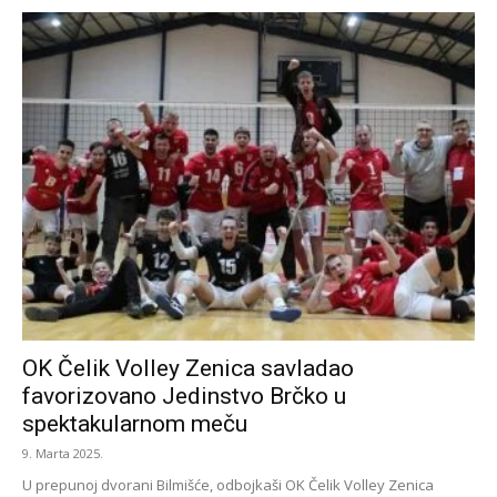
OK Čelik Volley Zenica savladao
favorizovano Jedinstvo Brčko u
spektakularnom meču
9. Marta 2025.
U prepunoj dvorani Bilmišće, odbojkaši OK Čelik Volley Zenica