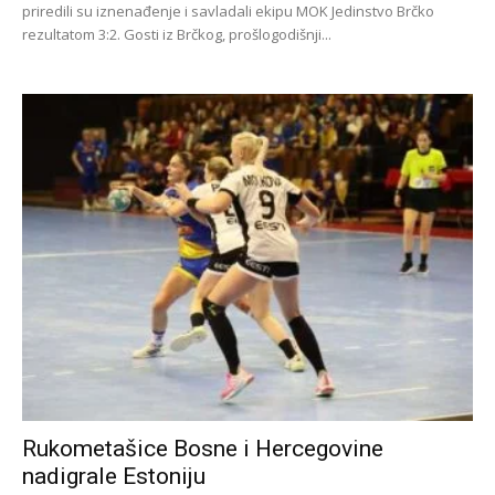
priredili su iznenađenje i savladali ekipu MOK Jedinstvo Brčko
rezultatom 3:2. Gosti iz Brčkog, prošlogodišnji...
Rukometašice Bosne i Hercegovine
nadigrale Estoniju