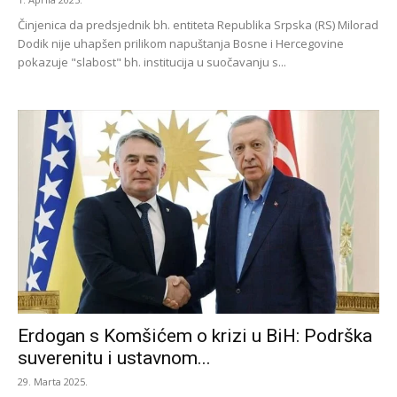
Činjenica da predsjednik bh. entiteta Republika Srpska (RS) Milorad
Dodik nije uhapšen prilikom napuštanja Bosne i Hercegovine
pokazuje "slabost" bh. institucija u suočavanju s...
Erdogan s Komšićem o krizi u BiH: Podrška
suverenitu i ustavnom...
29. Marta 2025.