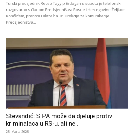
Turski predsjednik Recep Tayyip Erdogan u subotu je telefonski
razgovarao s članom Predsjedništva Bosne i Hercegovine Željkom
Komšićem, prenosi Faktor.ba. Iz Direkcije za komunikacije
Predsjedništva...
Stevandić: SIPA može da djeluje protiv
kriminalaca u RS-u, ali ne...
25. Marta 2025.