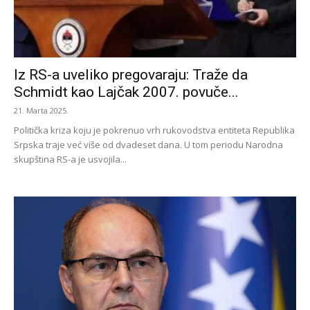
Iz RS-a uveliko pregovaraju: Traže da
Schmidt kao Lajčak 2007. povuče...
21. Marta 2025.
Politička kriza koju je pokrenuo vrh rukovodstva entiteta Republika
Srpska traje već više od dvadeset dana. U tom periodu Narodna
skupština RS-a je usvojila...