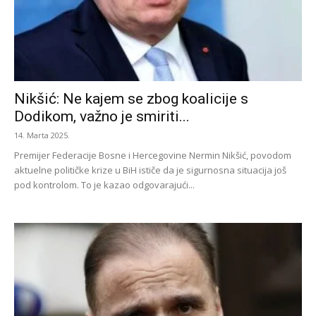
Nikšić: Ne kajem se zbog koalicije s
Dodikom, važno je smiriti...
14. Marta 2025.
Premijer Federacije Bosne i Hercegovine Nermin Nikšić, povodom
aktuelne političke krize u BiH ističe da je sigurnosna situacija još
pod kontrolom. To je kazao odgovarajući...