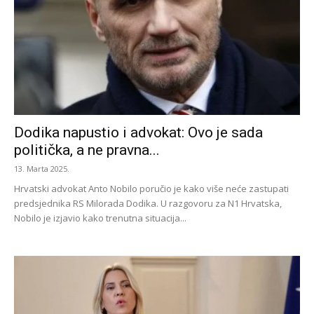
Dodika napustio i advokat: Ovo je sada
politička, a ne pravna...
13. Marta 2025.
Hrvatski advokat Anto Nobilo poručio je kako više neće zastupati
predsjednika RS Milorada Dodika. U razgovoru za N1 Hrvatska,
Nobilo je izjavio kako trenutna situacija...