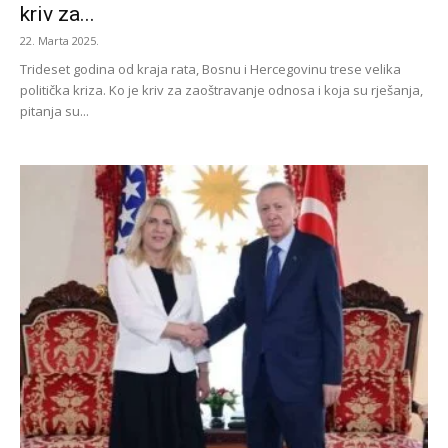
kriv za...
22. Marta 2025.
Trideset godina od kraja rata, Bosnu i Hercegovinu trese velika
politička kriza. Ko je kriv za zaoštravanje odnosa i koja su rješanja,
pitanja su...