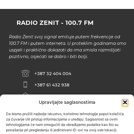
RADIO ZENIT - 100.7 FM
Radio Zenit svoj signal emituje putem frekvencije od
100.7 FM i putem interneta. U proteklim godinama smo
uspjeli i praktično dokazati da ima smisla razmišljati
pozitivno, osjećati se dobro i biti bolji.
+387 32 404 004
+387 61 432 938
INFO@ZENIT.BA
Upravljajte saglasnostima
HUSEINA KULENOVIĆA BR. 2 (RK
ZENIČANKA, 3. SPRAT), 72000 ZENICA
Da bismo pružili najbolje iskustvo, koristimo tehnologije poput kolačića
za čuvanje i/ili pristup informacijama o uređaju. Saglasnost sa ovim
tehnologijama će nam omogućiti da obrađujemo podatke kao što su
ponašanje pri pregledanju ili jedinstveni ID-ovi na ovoj veb lokaciji.