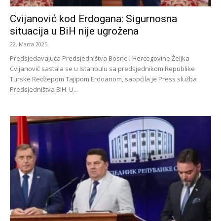
Cvijanović kod Erdogana: Sigurnosna
situacija u BiH nije ugrožena
22. Marta 2025.
Predsjedavajuća Predsjedništva Bosne i Hercegovine Željka
Cvijanović sastala se u Istanbulu sa predsjednikom Republike
Turske Redžepom Tajipom Erdoanom, saopćila je Press služba
Predsjedništva BiH. U...