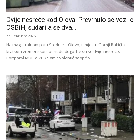
Dvije nesreće kod Olova: Prevrnulo se vozilo
OSBiH, sudarila se dva...
27. Februara 2025.
Na magistralnom putu Srednje – Olovo, u mjestu Gornji Bakići u
kratkom vremenskom periodu dogodile su se dvije nesreće.
Portparol MUP-a ZDK Samir Valentić saopćio...