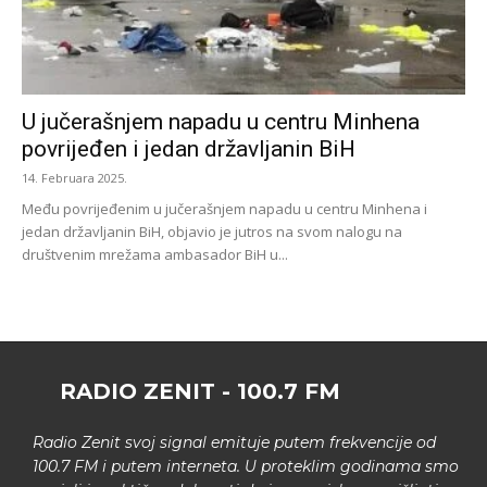
U jučerašnjem napadu u centru Minhena
povrijeđen i jedan državljanin BiH
14. Februara 2025.
Među povrijeđenim u jučerašnjem napadu u centru Minhena i
jedan državljanin BiH, objavio je jutros na svom nalogu na
društvenim mrežama ambasador BiH u...
RADIO ZENIT - 100.7 FM
Radio Zenit svoj signal emituje putem frekvencije od
100.7 FM i putem interneta. U proteklim godinama smo