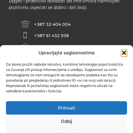
uspjeli i praktično dokazati da ima smisla razmišljati
pozitivno, osjećati se dobro i biti bolji.
+387 32 404 004
+387 61 432 938
INFO@ZENIT.BA
Upravljajte saglasnostima
HUSEINA KULENOVIĆA BR. 2 (RK
ZENIČANKA, 3. SPRAT), 72000 ZENICA
Da bismo pružili najbolje iskustvo, koristimo tehnologije poput kolačića
za čuvanje i/ili pristup informacijama o uređaju. Saglasnost sa ovim
tehnologijama će nam omogućiti da obrađujemo podatke kao što su
ponašanje pri pregledanju ili jedinstveni ID-ovi na ovoj veb lokaciji.
Nepristanak ili povlačenje saglasnosti može negativno uticati na
određene karakteristike i funkcije.
Prihvati
Odbij