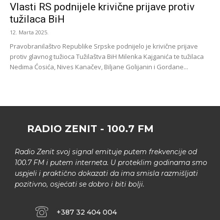
Vlasti RS podnijele krivične prijave protiv
tužilaca BiH
12. Marta 2025.
Pravobranilaštvo Republike Srpske podnijelo je krivične prijave
protiv glavnog tužioca Tužilaštva BiH Milenka Kajganića te tužilaca
Nedima Ćosića, Nives Kanačev, Biljane Golijanin i Gordane...
RADIO ZENIT - 100.7 FM
Radio Zenit svoj signal emituje putem frekvencije od
100.7 FM i putem interneta. U proteklim godinama smo
uspjeli i praktično dokazati da ima smisla razmišljati
pozitivno, osjećati se dobro i biti bolji.
+387 32 404 004