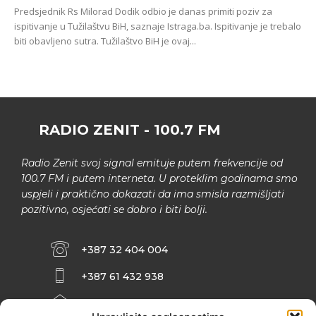
Predsjednik Rs Milorad Dodik odbio je danas primiti poziv za
ispitivanje u Tužilaštvu BiH, saznaje Istraga.ba. Ispitivanje je trebalo
biti obavljeno sutra. Tužilaštvo BiH je ovaj...
RADIO ZENIT - 100.7 FM
Radio Zenit svoj signal emituje putem frekvencije od
100.7 FM i putem interneta. U proteklim godinama smo
uspjeli i praktično dokazati da ima smisla razmišljati
pozitivno, osjećati se dobro i biti bolji.
+387 32 404 004
+387 61 432 938
INFO@ZENIT.BA