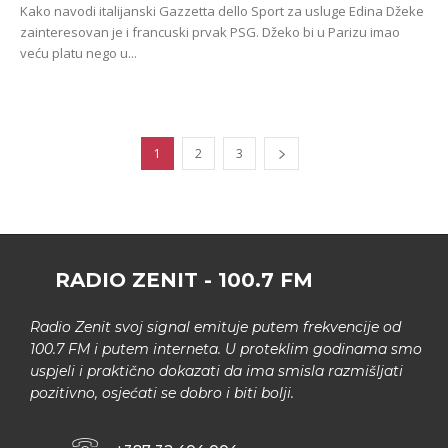
Kako navodi italijanski Gazzetta dello Sport za usluge Edina Džeke
zainteresovan je i francuski prvak PSG. Džeko bi u Parizu imao
veću platu nego u...
1
2
3
RADIO ZENIT - 100.7 FM
Radio Zenit svoj signal emituje putem frekvencije od
100.7 FM i putem interneta. U proteklim godinama smo
uspjeli i praktično dokazati da ima smisla razmišljati
pozitivno, osjećati se dobro i biti bolji.