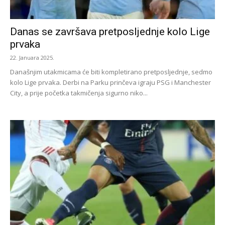
Danas se završava pretposljednje kolo Lige
prvaka
22. Januara 2025.
Današnjim utakmicama će biti kompletirano pretposljednje, sedmo
kolo Lige prvaka. Derbi na Parku prinčeva igraju PSG i Manchester
City, a prije početka takmičenja sigurno niko...