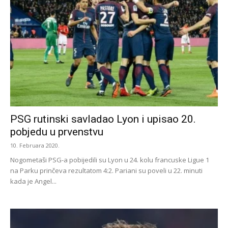
PSG rutinski savladao Lyon i upisao 20.
pobjedu u prvenstvu
10. Februara 2020.
Nogometaši PSG-a pobijedili su Lyon u 24. kolu francuske Ligue 1
na Parku prinčeva rezultatom 4:2. Pariani su poveli u 22. minuti
kada je Angel...