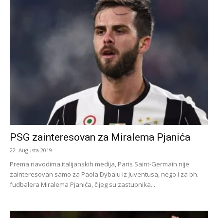
PSG zainteresovan za Miralema Pjanića
22. Augusta 2019.
Prema navodima italijanskih medija, Paris Saint-Germain nije
zainteresovan samo za Paola Dybalu iz Juventusa, nego i za bh.
fudbalera Miralema Pjanića, čijeg su zastupnika...