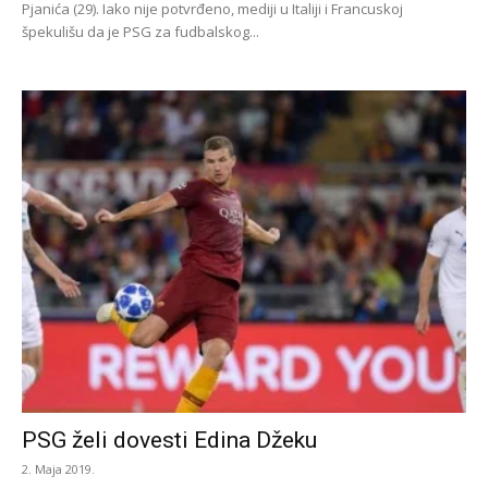
Pjanića (29). Iako nije potvrđeno, mediji u Italiji i Francuskoj
špekulišu da je PSG za fudbalskog...
PSG želi dovesti Edina Džeku
2. Maja 2019.