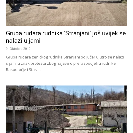
Grupa rudara rudnika ‘Stranjani’ još uvijek se
nalazi u jami
9. Oktobra 2019.
Grupa rudara zeničkog rudnika Stranjani od jučer ujutro se nalazi
u jami u znak protesta zbog najave o preraspodjeli u rudnike
Raspotočje i Stara...