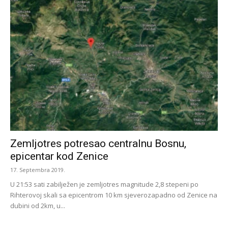
Zemljotres potresao centralnu Bosnu,
epicentar kod Zenice
17. Septembra 2019.
U 21:53 sati zabilježen je zemljotres magnitude 2,8 stepeni po
Rihterovoj skali sa epicentrom 10 km sjeverozapadno od Zenice na
dubini od 2km, u...