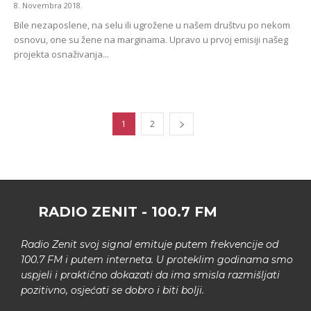
8. Novembra 2018.
Bile nezaposlene, na selu ili ugrožene u našem društvu po nekom
osnovu, one su žene na marginama. Upravo u prvoj emisiji našeg
projekta osnaživanja...
1
2
RADIO ZENIT - 100.7 FM
Radio Zenit svoj signal emituje putem frekvencije od
100.7 FM i putem interneta. U proteklim godinama smo
uspjeli i praktično dokazati da ima smisla razmišljati
pozitivno, osjećati se dobro i biti bolji.