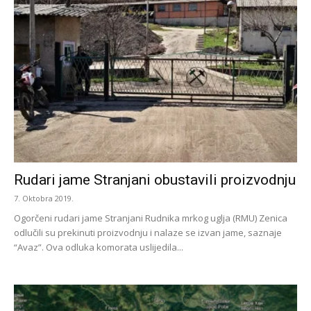
Rudari jame Stranjani obustavili proizvodnju
7. Oktobra 2019.
Ogorčeni rudari jame Stranjani Rudnika mrkog uglja (RMU) Zenica
odlučili su prekinuti proizvodnju i nalaze se izvan jame, saznaje
“Avaz”. Ova odluka komorata uslijedila...