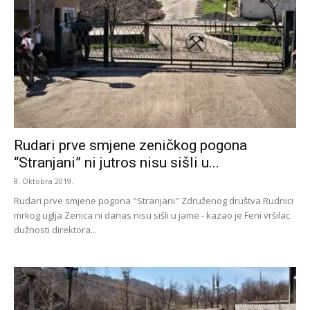
Rudari prve smjene zeničkog pogona
“Stranjani” ni jutros nisu sišli u...
8. Oktobra 2019.
Rudari prve smjene pogona "Stranjani" Združenog društva Rudnici
mrkog uglja Zenica ni danas nisu sišli u jame - kazao je Feni vršilac
dužnosti direktora...