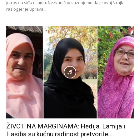
jutros da siđu u jamu. Nezvanično saznajemo da je ovaj štrajk
razlog jer je Uprava...
ŽIVOT NA MARGINAMA: Hedija, Lamija i
Hasiba su kućnu radinost pretvorile...