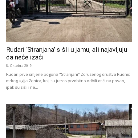
Rudari ‘Stranjana’ sišli u jamu, ali najavljuju
da neće izaći
8. Oktobra 2019.
Rudari prve smjene pogona "Stranjani" Združenog društva Rudnici
mrkog uglja Zenica, koji su jutros prvobitno odbili otići na posao,
ipak su sišli i ne...