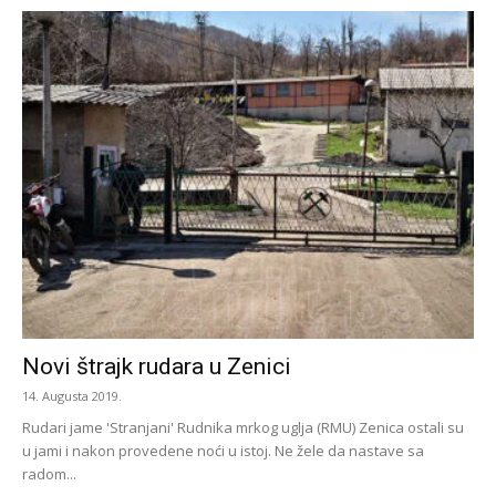
Novi štrajk rudara u Zenici
14. Augusta 2019.
Rudari jame 'Stranjani' Rudnika mrkog uglja (RMU) Zenica ostali su
u jami i nakon provedene noći u istoj. Ne žele da nastave sa
radom...