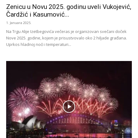
Zenicu u Novu 2025. godinu uveli Vukojević,
Čardžić i Kasumović...
1. Januara 2025.
Na Trgu Alije Izetbegovića večeras je organizovan svečani doček
Nove 2025. godine, kojem je prisustvovalo oko 2 hiljade građana.
Uprkos hladnoj noći i temperaturi...