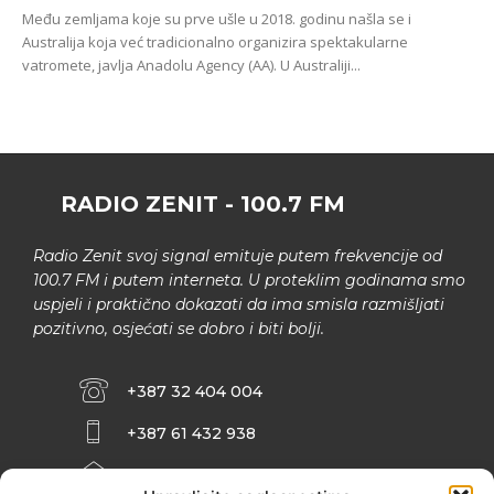
Među zemljama koje su prve ušle u 2018. godinu našla se i
Australija koja već tradicionalno organizira spektakularne
vatromete, javlja Anadolu Agency (AA). U Australiji...
RADIO ZENIT - 100.7 FM
Radio Zenit svoj signal emituje putem frekvencije od
100.7 FM i putem interneta. U proteklim godinama smo
uspjeli i praktično dokazati da ima smisla razmišljati
pozitivno, osjećati se dobro i biti bolji.
+387 32 404 004
+387 61 432 938
INFO@ZENIT.BA