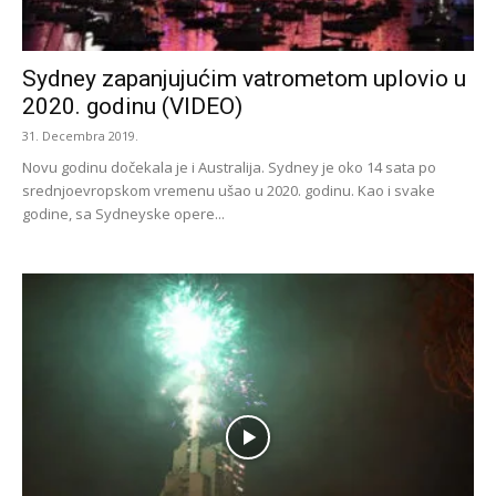
Sydney zapanjujućim vatrometom uplovio u
2020. godinu (VIDEO)
31. Decembra 2019.
Novu godinu dočekala je i Australija. Sydney je oko 14 sata po
srednjoevropskom vremenu ušao u 2020. godinu. Kao i svake
godine, sa Sydneyske opere...