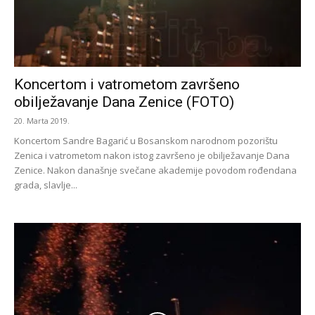
Koncertom i vatrometom završeno
obilježavanje Dana Zenice (FOTO)
20. Marta 2019.
Koncertom Sandre Bagarić u Bosanskom narodnom pozorištu
Zenica i vatrometom nakon istog završeno je obilježavanje Dana
Zenice. Nakon današnje svečane akademije povodom rođendana
grada, slavlje...