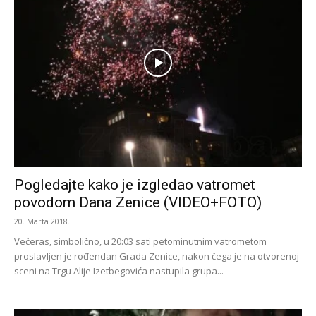
Pogledajte kako je izgledao vatromet
povodom Dana Zenice (VIDEO+FOTO)
20. Marta 2018.
Večeras, simbolično, u 20:03 sati petominutnim vatrometom
proslavljen je rođendan Grada Zenice, nakon čega je na otvorenoj
sceni na Trgu Alije Izetbegovića nastupila grupa...