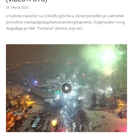
29. Marta 2025.
U subotu navečer sa Crkvičkog brda u Zenici priređen je vatromet
povodom nastupajućeg Ramazanskog bajrama. Organizator ovog
događaja je SRK “Tvrđava” Zenica, koji već...