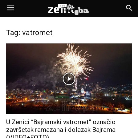
Tag: vatromet
U Zenici “Bajramski vatromet” označio
završetak ramazana i dolazak Bajrama
(VIDEO+FOTO)