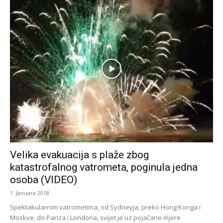
Velika evakuacija s plaže zbog
katastrofalnog vatrometa, poginula jedna
osoba (VIDEO)
1. Januara 2018.
Spektakularnim vatrometima, od Sydneyja, preko Hong Konga i
Moskve, do Pariza i Londona, svijet je uz pojačane mjere