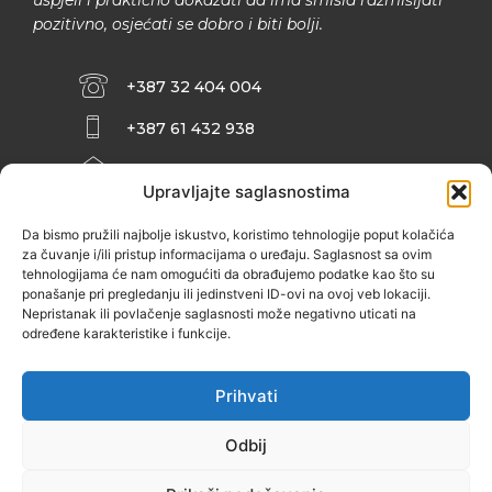
pozitivno, osjećati se dobro i biti bolji.
+387 32 404 004
+387 61 432 938
INFO@ZENIT.BA
Upravljajte saglasnostima
HUSEINA KULENOVIĆA BR. 2 (RK
ZENIČANKA, 3. SPRAT), 72000 ZENICA
Da bismo pružili najbolje iskustvo, koristimo tehnologije poput kolačića
za čuvanje i/ili pristup informacijama o uređaju. Saglasnost sa ovim
tehnologijama će nam omogućiti da obrađujemo podatke kao što su
ponašanje pri pregledanju ili jedinstveni ID-ovi na ovoj veb lokaciji.
Nepristanak ili povlačenje saglasnosti može negativno uticati na
određene karakteristike i funkcije.
Prihvati
Odbij