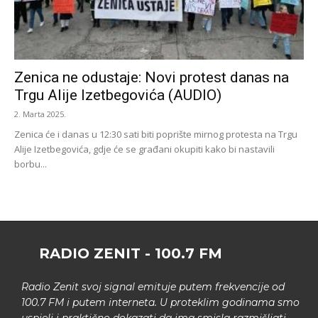
Zenica ne odustaje: Novi protest danas na
Trgu Alije Izetbegovića (AUDIO)
2. Marta 2025.
Zenica će i danas u 12:30 sati biti poprište mirnog protesta na Trgu
Alije Izetbegovića, gdje će se građani okupiti kako bi nastavili
borbu...
RADIO ZENIT - 100.7 FM
Radio Zenit svoj signal emituje putem frekvencije od
100.7 FM i putem interneta. U proteklim godinama smo
uspjeli i praktično dokazati da ima smisla razmišljati