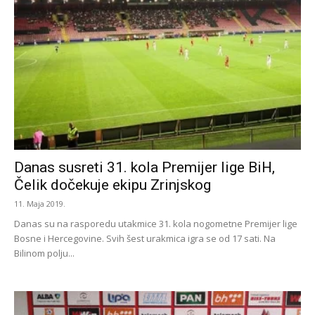
Danas susreti 31. kola Premijer lige BiH,
Čelik dočekuje ekipu Zrinjskog
11. Maja 2019.
Danas su na rasporedu utakmice 31. kola nogometne Premijer lige
Bosne i Hercegovine. Svih šest urakmica igra se od 17 sati. Na
Bilinom polju...