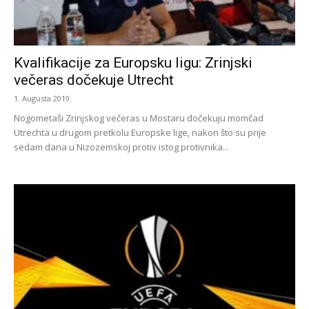
Kvalifikacije za Europsku ligu: Zrinjski
večeras dočekuje Utrecht
1. Augusta 2019.
Nogometaši Zrinjskog večeras u Mostaru dočekuju momčad
Utrechta u drugom pretkolu Europske lige, nakon što su prije
sedam dana u Nizozemskoj protiv istog protivnika...