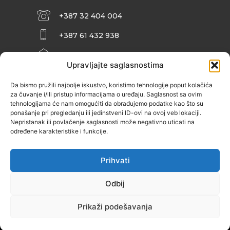
+387 32 404 004
+387 61 432 938
INFO@ZENIT.BA
Upravljajte saglasnostima
HUSEINA KULENOVIĆA BR. 2 (RK
ZENIČANKA, 3. SPRAT), 72000 ZENICA
Da bismo pružili najbolje iskustvo, koristimo tehnologije poput kolačića
za čuvanje i/ili pristup informacijama o uređaju. Saglasnost sa ovim
tehnologijama će nam omogućiti da obrađujemo podatke kao što su
ponašanje pri pregledanju ili jedinstveni ID-ovi na ovoj veb lokaciji.
Nepristanak ili povlačenje saglasnosti može negativno uticati na
određene karakteristike i funkcije.
Prihvati
Odbij
Prikaži podešavanja