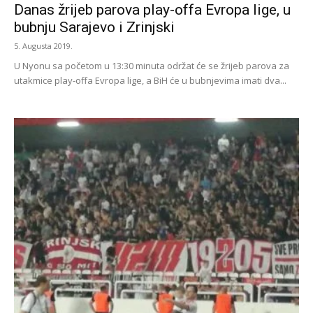
Danas žrijeb parova play-offa Evropa lige, u
bubnju Sarajevo i Zrinjski
5. Augusta 2019.
U Nyonu sa početom u 13:30 minuta održat će se žrijeb parova za
utakmice play-offa Evropa lige, a BiH će u bubnjevima imati dva...