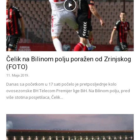
Čelik na Bilinom polju poražen od Zrinjskog
(FOTO)
11. Maja 2019.
Danas sa početkom u 17 sati počelo je pretposljednje kolo
ovosezonske BH Telecom Premijer lige BiH. Na Bilinom polju, pred
više stotina posjetilaca, Čelik...