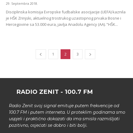
29. Septembra 2018.
Disciplinska komisija Evropske fudbalske asocijacije (UEFA) kaznila
je HŠK Zrinjski, aktuelnog trostrukog uzastopnog prvaka Bosne i
Hercegovine sa 53.000 eura, javlja Anadolu Agency (AA). ”HŠK...
1
2
3
RADIO ZENIT - 100.7 FM
Radio Zenit svoj signal emituje putem frekvencije od
100.7 FM i putem interneta. U proteklim godinama smo
uspjeli i praktično dokazati da ima smisla razmišljati
pozitivno, osjećati se dobro i biti bolji.