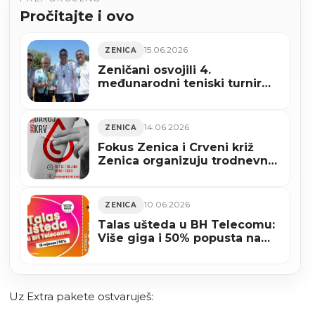
Pročitajte i ovo
15.06.2026
ZENICA
Zeničani osvojili 4.
međunarodni teniski turnir
gradova “Srebrno jezero
2026” u Srbiji
14.06.2026
ZENICA
Fokus Zenica i Crveni križ
Zenica organizuju trodnevnu
akciju dobrovoljnog darivanja
krvi
10.06.2026
ZENICA
Talas ušteda u BH Telecomu:
Više giga i 50% popusta na
pretplatu!
Uz Extra pakete ostvaruješ: