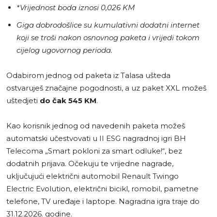
*Vrijednost boda iznosi 0,026 KM
Giga dobrodošlice su kumulativni dodatni internet
koji se troši nakon osnovnog paketa i vrijedi tokom
cijelog ugovornog perioda.
Odabirom jednog od paketa iz Talasa ušteda
ostvaruješ značajne pogodnosti, a uz paket XXL možeš
uštedjeti
do čak 545 KM
.
Kao korisnik jednog od navedenih paketa možeš
automatski učestvovati u II ESG nagradnoj igri BH
Telecoma „Smart pokloni za smart odluke!“, bez
dodatnih prijava. Očekuju te vrijedne nagrade,
uključujući električni automobil Renault Twingo
Electric Evolution, električni bicikl, romobil, pametne
telefone, TV uređaje i laptope. Nagradna igra traje do
31.12.2026. godine.