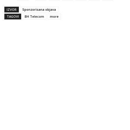
IZVOR
Sponzorisana objava
TAGOVI
BH Telecom
more