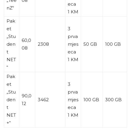
„Tee
08
eca
nZ“
1 KM
Pak
et
3
„Stu
prva
60,0
den
2308
mjes
50 GB
100 GB
08
t
eca
NET
1 KM
“
Pak
et
3
„Stu
prva
90,0
den
3462
mjes
100 GB
300 GB
12
t
eca
NET
1 KM
+“