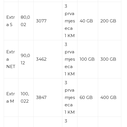
3
prva
Extr
80,0
3077
mjes
40 GB
200 GB
a S
02
eca
1 KM
3
Extr
prva
90,0
a
3462
mjes
100 GB
300 GB
12
NET
eca
1 KM
3
prva
Extr
100,
3847
mjes
60 GB
400 GB
a M
022
eca
1 KM
3