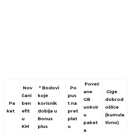
Poveć
Nov
* Bodovi
Po
ane
Gige
čani
koje
pus
GB
dobrod
Pa
ben
korisnik
t na
u
okvir
ošlice
ket
efit
dobija u
pret
u
(kumula
u
Bonus
plat
paket
tivno)
KM
plus
u
a