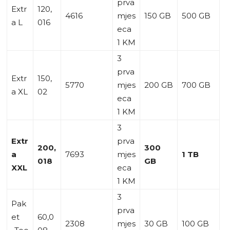
prva
Extr
120,
4616
mjes
150 GB
500 GB
a L
016
eca
1 KM
3
prva
Extr
150,
5770
mjes
200 GB
700 GB
a XL
02
eca
1 KM
3
Extr
prva
200,
300
a
7693
mjes
1 TB
018
GB
XXL
eca
1 KM
3
Pak
prva
et
60,0
2308
mjes
30 GB
100 GB