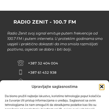
RADIO ZENIT - 100.7 FM
Radio Zenit svoj signal emituje putem frekvencije od
100.7 FM i putem interneta. U proteklim godinama smo
uspjeli i praktično dokazati da ima smisla razmišljati
pozitivno, osjećati se dobro i biti bolji.
+387 32 404 004
+387 61 432 938
INFO@ZENIT.BA
Upravljajte saglasnostima
HUSEINA KULENOVIĆA BR. 2 (RK
ZENIČANKA, 3. SPRAT), 72000 ZENICA
Da bismo pružili najbolje iskustvo, koristimo tehnologije poput kolačića
za čuvanje i/ili pristup informacijama o uređaju. Saglasnost sa ovim
tehnologijama će nam omogućiti da obrađujemo podatke kao što su