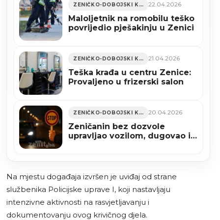
22.04.2026
ZENIČKO-DOBOJSKI KANTON
Maloljetnik na romobilu teško
povrijedio pješakinju u Zenici
21.04.2026
ZENIČKO-DOBOJSKI KANTON
Teška krađa u centru Zenice:
Provaljeno u frizerski salon
20.04.2026
ZENIČKO-DOBOJSKI KANTON
Zeničanin bez dozvole
upravljao vozilom, dugovao i
novčane kazne
Na mjestu događaja izvršen je uviđaj od strane
službenika Policijske uprave I, koji nastavljaju
intenzivne aktivnosti na rasvjetljavanju i
dokumentovanju ovog krivičnog djela.