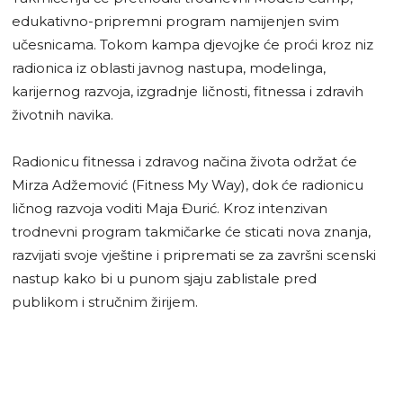
edukativno-pripremni program namijenjen svim
učesnicama. Tokom kampa djevojke će proći kroz niz
radionica iz oblasti javnog nastupa, modelinga,
karijernog razvoja, izgradnje ličnosti, fitnessa i zdravih
životnih navika.
Radionicu fitnessa i zdravog načina života održat će
Mirza Adžemović (Fitness My Way), dok će radionicu
ličnog razvoja voditi Maja Đurić. Kroz intenzivan
trodnevni program takmičarke će sticati nova znanja,
razvijati svoje vještine i pripremati se za završni scenski
nastup kako bi u punom sjaju zablistale pred
publikom i stručnim žirijem.