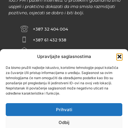
100.7 FM i putem interneta. U proteklim godinama smo
uspjeli i praktično dokazati da ima smisla razmišljati
pozitivno, osjećati se dobro i biti bolji.
+387 32 404 004
+387 61 432 938
INFO@ZENIT.BA
Upravljajte saglasnostima
HUSEINA KULENOVIĆA BR. 2 (RK
ZENIČANKA, 3. SPRAT), 72000 ZENICA
Da bismo pružili najbolje iskustvo, koristimo tehnologije poput kolačića
za čuvanje i/ili pristup informacijama o uređaju. Saglasnost sa ovim
tehnologijama će nam omogućiti da obrađujemo podatke kao što su
ponašanje pri pregledanju ili jedinstveni ID-ovi na ovoj veb lokaciji.
Nepristanak ili povlačenje saglasnosti može negativno uticati na
određene karakteristike i funkcije.
Prihvati
Odbij