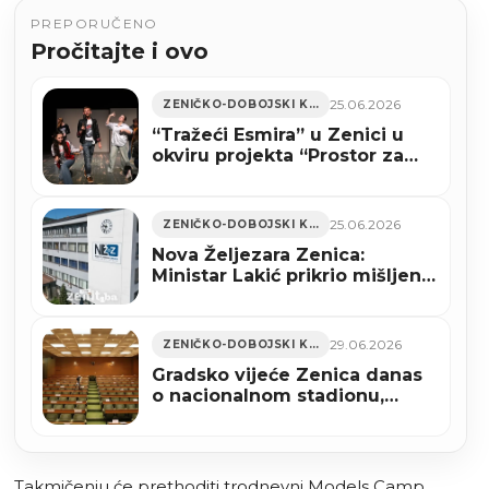
PREPORUČENO
Pročitajte i ovo
25.06.2026
ZENIČKO-DOBOJSKI KANTON
“Tražeći Esmira” u Zenici u
okviru projekta “Prostor za
nove generacije”
25.06.2026
ZENIČKO-DOBOJSKI KANTON
Nova Željezara Zenica:
Ministar Lakić prikrio mišljenje
Ureda za zakonodavstvo FBiH
o zakonu o vanrednoj upravi?
29.06.2026
ZENIČKO-DOBOJSKI KANTON
Gradsko vijeće Zenica danas
o nacionalnom stadionu,
investicijama i izvještajima
javnih ustanova
Takmičenju će prethoditi trodnevni Models Camp,