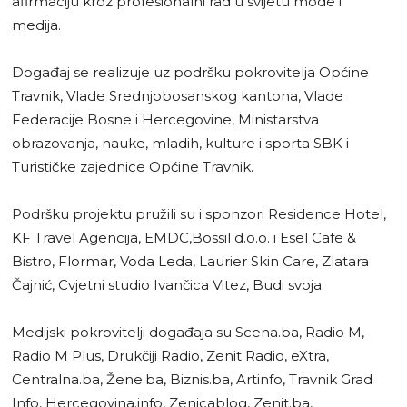
afirmaciju kroz profesionalni rad u svijetu mode i
medija.
Događaj se realizuje uz podršku pokrovitelja Općine
Travnik, Vlade Srednjobosanskog kantona, Vlade
Federacije Bosne i Hercegovine, Ministarstva
obrazovanja, nauke, mladih, kulture i sporta SBK i
Turističke zajednice Općine Travnik.
Podršku projektu pružili su i sponzori Residence Hotel,
KF Travel Agencija, EMDC,Bossil d.o.o. i Esel Cafe &
Bistro, Flormar, Voda Leda, Laurier Skin Care, Zlatara
Čajnić, Cvjetni studio Ivančica Vitez, Budi svoja.
Medijski pokrovitelji događaja su Scena.ba, Radio M,
Radio M Plus, Drukčiji Radio, Zenit Radio, eXtra,
Centralna.ba, Žene.ba, Biznis.ba, Artinfo, Travnik Grad
Info, Hercegovina.info, Zenicablog, Zenit.ba,