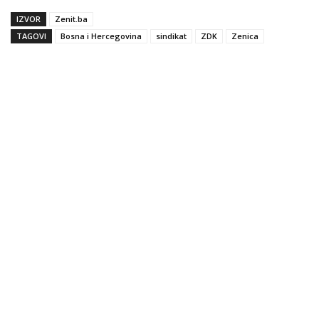
IZVOR
Zenit.ba
TAGOVI
Bosna i Hercegovina
sindikat
ZDK
Zenica