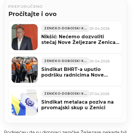
PREPORUČENO
Pročitajte i ovo
29.04.2026
ZENIČKO-DOBOJSKI KANTON
Nikšić: Nećemo dozvoliti
stečaj Nove Željezare Zenica,
a vlasnicima ćemo platiti šta
su uložili
29.04.2026
ZENIČKO-DOBOJSKI KANTON
Sindikat BHRT-a uputio
podršku radnicima Nove
Željezare Zenica: “Gašenje ne
smije biti opcija”
27.04.2026
ZENIČKO-DOBOJSKI KANTON
Sindikat metalaca poziva na
prvomajski skup u Zenici
Podsjećaju da su dimnjaci zeničke Željezare nekada bili