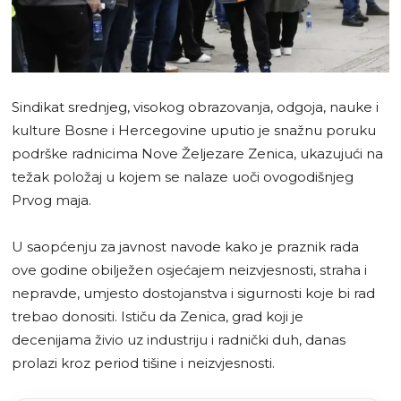
Sindikat srednjeg, visokog obrazovanja, odgoja, nauke i
kulture Bosne i Hercegovine uputio je snažnu poruku
podrške radnicima Nove Željezare Zenica, ukazujući na
težak položaj u kojem se nalaze uoči ovogodišnjeg
Prvog maja.
U saopćenju za javnost navode kako je praznik rada
ove godine obilježen osjećajem neizvjesnosti, straha i
nepravde, umjesto dostojanstva i sigurnosti koje bi rad
trebao donositi. Ističu da Zenica, grad koji je
decenijama živio uz industriju i radnički duh, danas
prolazi kroz period tišine i neizvjesnosti.