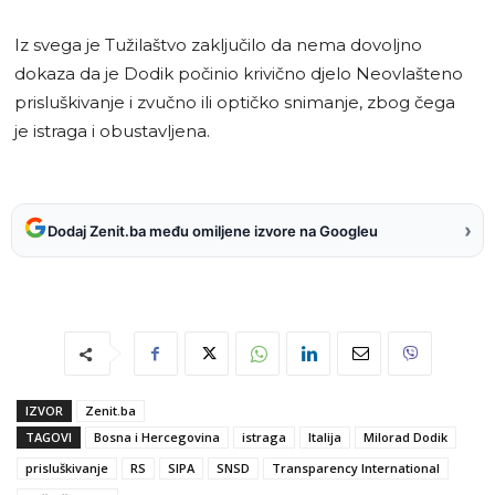
Iz svega je Tužilaštvo zaključilo da nema dovoljno
dokaza da je Dodik počinio krivično djelo Neovlašteno
prisluškivanje i zvučno ili optičko snimanje, zbog čega
je istraga i obustavljena.
›
Dodaj Zenit.ba među omiljene izvore na Googleu
IZVOR
Zenit.ba
TAGOVI
Bosna i Hercegovina
istraga
Italija
Milorad Dodik
prisluškivanje
RS
SIPA
SNSD
Transparency International