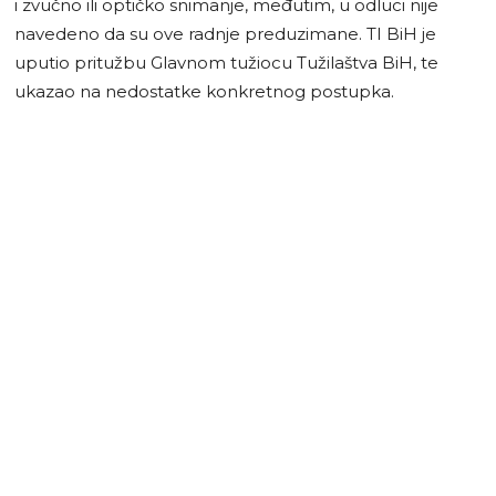
i zvučno ili optičko snimanje, međutim, u odluci nije
navedeno da su ove radnje preduzimane. TI BiH je
uputio pritužbu Glavnom tužiocu Tužilaštva BiH, te
ukazao na nedostatke konkretnog postupka.