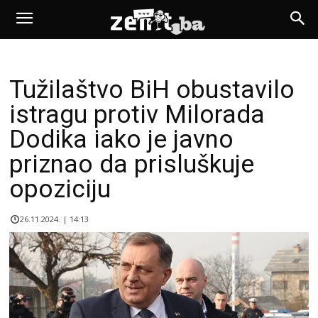
Tužilaštvo BiH obustavilo
istragu protiv Milorada
Dodika iako je javno
priznao da prisluškuje
opoziciju
26.11.2024. | 14:13