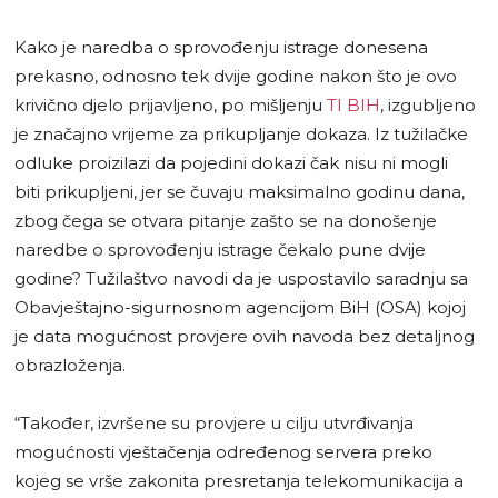
Kako je naredba o sprovođenju istrage donesena
prekasno, odnosno tek dvije godine nakon što je ovo
krivično djelo prijavljeno, po mišljenju
TI BIH
, izgubljeno
je značajno vrijeme za prikupljanje dokaza. Iz tužilačke
odluke proizilazi da pojedini dokazi čak nisu ni mogli
biti prikupljeni, jer se čuvaju maksimalno godinu dana,
zbog čega se otvara pitanje zašto se na donošenje
naredbe o sprovođenju istrage čekalo pune dvije
godine? Tužilaštvo navodi da je uspostavilo saradnju sa
Obavještajno-sigurnosnom agencijom BiH (OSA) kojoj
je data mogućnost provjere ovih navoda bez detaljnog
obrazloženja.
“Također, izvršene su provjere u cilju utvrđivanja
mogućnosti vještačenja određenog servera preko
kojeg se vrše zakonita presretanja telekomunikacija a