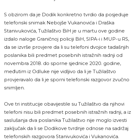
S obzirom da je Dodik konkretno tvrdio da posjeduje
telefonski snimak Nebojše Vukanovića i Draška
Stanivukovića, Tužilaštvo BiH je u martu ove godine
izdalo naloge Graničnoj policiji BiH, SIPA-i i MUP-u RS,
da se izvrše provjere da li su telefoni dvojice tadašnjih
poslanika bili predmet posebnih istražnih radnji od
novembra 2018. do sporne sjednice 2020. godine,
međutim iz Odluke nije vidljivo da li je Tužilaštvo
provjeravalo da li je sporni telefonski razgovor zvučno
snimljen.
Ove tri institucije obavijestile su Tužilaštvo da njihovi
telefoni nisu bili predmet posebnih istražnih radnji, a iz
saslušanja dva poslanika Tužilaštvo nije moglo izvesti
zaključak da li se Dodikove tvrdnje odnose na sadržaj
telefonskih razgovora Stanivukovića i Vukanovića.