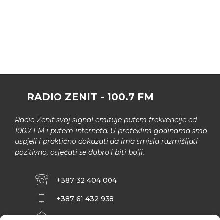
RADIO ZENIT - 100.7 FM
Radio Zenit svoj signal emituje putem frekvencije od
100.7 FM i putem interneta. U proteklim godinama smo
uspjeli i praktično dokazati da ima smisla razmišljati
pozitivno, osjećati se dobro i biti bolji.
+387 32 404 004
+387 61 432 938
INFO@ZENIT.BA