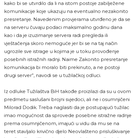
kako bi se utvrdilo da li na istom postoje zabilježene
komunikacije koje ukazuju na eventualno nezakonito
presretanje. Navedenim provjerama utvrđeno je da se
na serveru čuvaju podaci maksimalno godinu dana
kao i da je izuzimanje servera radi pregleda ili
vještačenja skoro nemoguće jer bi se na taj način
ugrozile sve istrage u kojima je u toku provođenje
posebnih istražnih radnji. Naime Zakonito presretanje
komunikacija bi moralo biti prekinuto, a ne postoji
drugi server”, navodi se u tužilačkoj odluci.
Iz odluke Tužilaštva BiH takođe proizilazi da su u ovom
predmetu saslušani brojni svjedoci, ali ne i osumnjičeni
Milorad Dodik. Treba naglasiti da je postupajući tužilac
imao mogućnost da sprovede posebne istražne radnje
prema osumnjičenom, imajući u vidu da mu se na
teret stavljalo krivično djelo Neovlašteno prisluškivanje