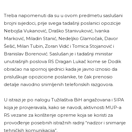
Treba napomenuti da su u ovom predmetu saslušani
brojni svjedoci, prije svega tadašnji poslanici opozicije
Nebojša Vukanović, Draško Stanivuković, Ivanka
Marković, Miladin Stanić, Nedeljko Glamočak, Davor
Šešić, Milan Tubin, Zoran Vidić i Tomica Stojanović i
Branislav Borenović. Saslušan je i tadašnji ministar
unutrašnjih poslova RS Dragan Lukač kome se Dodik
obraćao na spornoj sjednici kada je javno iznosio da
prisluškuje opozicione poslanike, te čak prenosio
detalje navodno snimljenih telefonskih razgovora.
U istrazi je po nalogu Tužilaštva BiH angažovana i SIPA
koja je provjeravala, kako se navodi, aktivnosti MUP-a
RS vezane za korištenje opreme koja se koristi za
provođenje posebnih istražnih radnji “nadzor i snimanje
tehničkih komunikacija”.