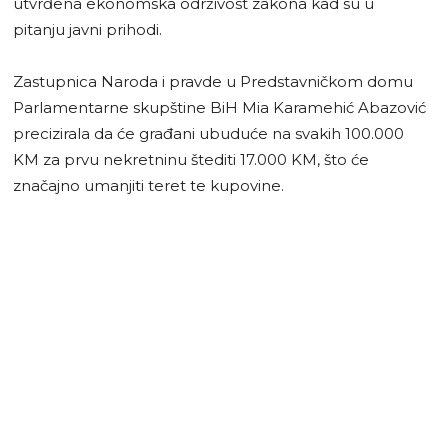
utvrđena ekonomska održivost zakona kad su u
pitanju javni prihodi.
Zastupnica Naroda i pravde u Predstavničkom domu
Parlamentarne skupštine BiH Mia Karamehić Abazović
precizirala da će građani ubuduće na svakih 100.000
KM za prvu nekretninu štediti 17.000 KM, što će
značajno umanjiti teret te kupovine.