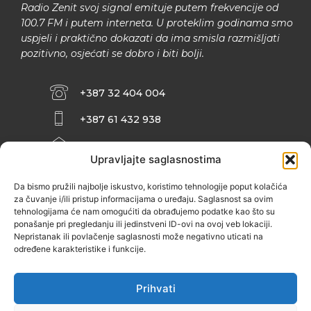
Radio Zenit svoj signal emituje putem frekvencije od
100.7 FM i putem interneta. U proteklim godinama smo
uspjeli i praktično dokazati da ima smisla razmišljati
pozitivno, osjećati se dobro i biti bolji.
+387 32 404 004
+387 61 432 938
INFO@ZENIT.BA
Upravljajte saglasnostima
HUSEINA KULENOVIĆA BR. 2 (RK
ZENIČANKA, 3. SPRAT), 72000 ZENICA
Da bismo pružili najbolje iskustvo, koristimo tehnologije poput kolačića
za čuvanje i/ili pristup informacijama o uređaju. Saglasnost sa ovim
tehnologijama će nam omogućiti da obrađujemo podatke kao što su
ponašanje pri pregledanju ili jedinstveni ID-ovi na ovoj veb lokaciji.
Nepristanak ili povlačenje saglasnosti može negativno uticati na
određene karakteristike i funkcije.
Prihvati