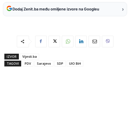
›
Dodaj Zenit.ba među omiljene izvore na Googleu
IZVOR
Vijesti.ba
TAGOVI
PDV
Sarajevo
SDP
UIO BiH