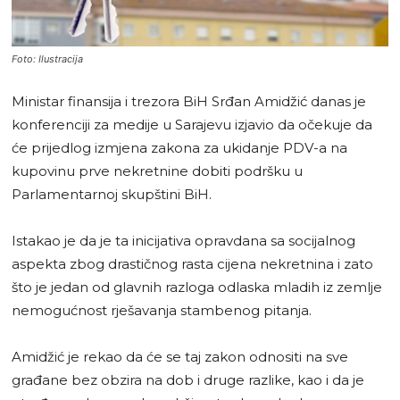
Foto: Ilustracija
Ministar finansija i trezora BiH Srđan Amidžić danas je
konferenciji za medije u Sarajevu izjavio da očekuje da
će prijedlog izmjena zakona za ukidanje PDV-a na
kupovinu prve nekretnine dobiti podršku u
Parlamentarnoj skupštini BiH.
Istakao je da je ta inicijativa opravdana sa socijalnog
aspekta zbog drastičnog rasta cijena nekretnina i zato
što je jedan od glavnih razloga odlaska mladih iz zemlje
nemogućnost rješavanja stambenog pitanja.
Amidžić je rekao da će se taj zakon odnositi na sve
građane bez obzira na dob i druge razlike, kao i da je