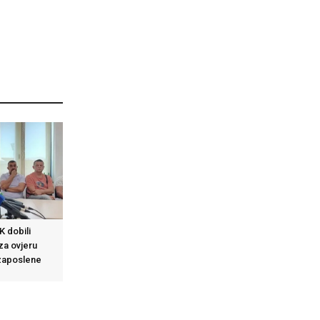
K dobili
za ovjeru
 zaposlene