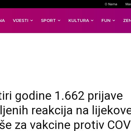
O Nama
Mar
NA
VIJESTI
SPORT
KULTURA
FUN
ZE
iri godine 1.662 prijave
jenih reakcija na lijekove
iše za vakcine protiv COV