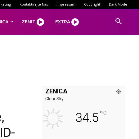
keting
Kontaktirajte Nas
Impressum
Copyright
Dark Mode
NICA
ZENIT
EXTRA
ZENICA
Clear Sky
°
,
C
34.5
ID-