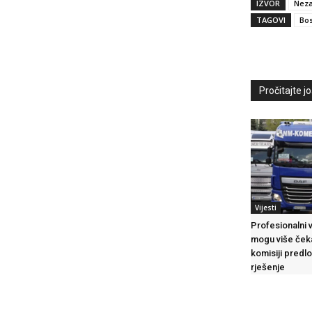
IZVOR
Neza
TAGOVI
Bos
Pročitajte još
Vijesti
Profesionalni 
mogu više čeka
komisiji pred
rješenje