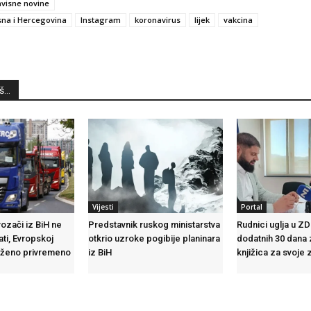
visne novine
na i Hercegovina
Instagram
koronavirus
lijek
vakcina
...
Vijesti
Portal
vozači iz BiH ne
Predstavnik ruskog ministarstva
Rudnici uglja u ZD
ti, Evropskoj
otkrio uzroke pogibije planinara
dodatnih 30 dana 
loženo privremeno
iz BiH
knjižica za svoje