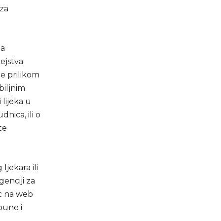
 za
ba
ejstva
e prilikom
biljnim
 lijeka u
dnica, ili o
te
jekara ili
genciji za
ac na web
pune i