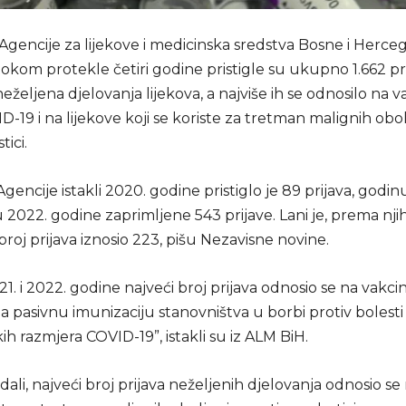
Agencije za lijekove i medicinska sredstva Bosne i Herce
okom protekle četiri godine pristigle su ukupno 1.662 pr
eželjena djelovanja lijekova, a najviše ih se odnosilo na 
D-19 i na lijekove koji se koriste za tretman malignih obol
tici.
Agencije istakli 2020. godine pristiglo je 89 prijava, godin
 2022. godine zaprimljene 543 prijave. Lani je, prema nj
roj prijava iznosio 223, pišu Nezavisne novine.
. i 2022. godine najveći broj prijava odnosio se na vakci
a pasivnu imunizaciju stanovništva u borbi protiv bolesti
h razmjera COVID-19”, istakli su iz ALM BiH.
ali, najveći broj prijava neželjenih djelovanja odnosio se 