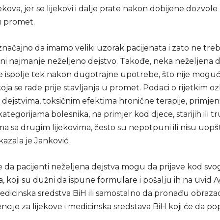
jekova, jer se lijekovi i dalje prate nakon dobijene dozvole
u promet.
značajno da imamo veliki uzorak pacijenata i zato ne tre
 ni najmanje neželjeno dejstvo. Takođe, neka neželjena d
 ispolje tek nakon dugotrajne upotrebe, što nije moguć
 koja se rade prije stavljanja u promet. Podaci o rijetkim oz
dejstvima, toksičnim efektima hronične terapije, primjeni
tegorijama bolesnika, na primjer kod djece, starijih ili tru
ma sa drugim lijekovima, često su nepotpuni ili nisu uopš
kazala je Janković.
da pacijenti neželjena dejstva mogu da prijave kod svog l
 koji su dužni da ispune formulare i pošalju ih na uvid A
 medicinska sredstva BiH ili samostalno da pronađu obraz
encije za lijekove i medicinska sredstava BiH koji će da po