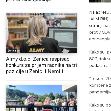
Na adresu 
(ALM BiH) t
sumnji na n
protiv COVI
antineoplas
Zenica
Kako su iz 
Almy d.o.o. Zenica raspisao
807, dok su
konkurs za prijem radnika na tri
podacima, b
pozicije u Zenici i Nemili
“Tokom 2021
korištene z
pandemijski
Kako su dod