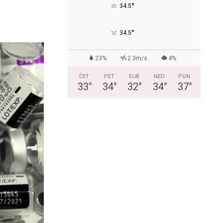
°
34.5
°
34.5
23%
2.3m/s
4%
ČET
PET
SUB
NED
PON
33
°
34
°
32
°
34
°
37
°