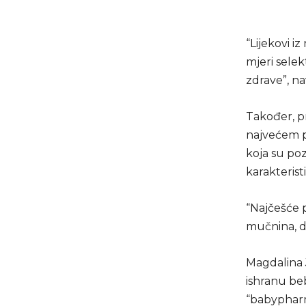
“Lijekovi i
mjeri selek
zdrave”, na
Također, p
najvećem p
koja su poz
karakteristi
“Najčešće p
mučnina, di
Magdalina J
ishranu beb
“babypharm_