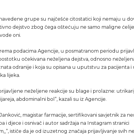
z navedene grupe su najčešće citostatici koji nemaju u do
tivno dejstvo zbog čega oštećuju ne samo maligne ćelije,
vode oni.
rema podacima Agencije, u posmatranom periodu prijavl
ostotku očekivana neželjena dejstva, odnosno neželjena
nata odranije i koja su opisana u uputstvu za pacijenta 
ka lijeka.
rijavljene neželjene reakcije su blage i prolazne: utrikarij
jareja, abdominalni bol”, kazali su iz Agencije.
anković, magistar farmacije, sertifikovani savjetnik za n
a i djece i osnivač i autor sadržaja na Instagram stranici
”, ističe da je od izuzetnog značaja prijavljivanje svih n