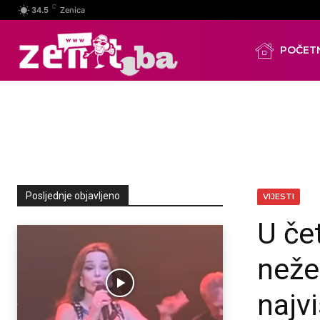
C
34.5
Zenica
POČET
Posljednje objavljeno
VIJESTI
U čet
nežel
najv