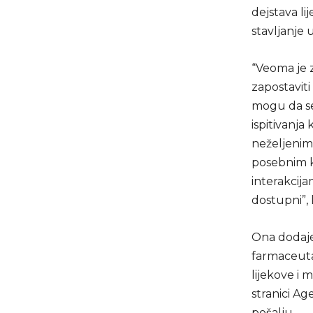
dejstava li
stavljanje 
“Veoma je 
zapostaviti
mogu da se
ispitivanja
neželjenim 
posebnim ka
interakcija
dostupni”, 
Ona dodaje 
farmaceuta,
lijekove i
stranici Ag
pošalju.