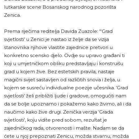
lutkarske scene Bosanskog narodnog pozorišta
Zenica.
Prema riječima reditelja Davida Zuazole: “‘Grad
svjetlosti’ u Zenici je nastao iz želje da se vizija
stanovnika njihove vlastite zajednice pretvori u
konkretno scensko djelo. Ovdje su upravo građani ti
koji u umjetničkom obliku predstavljaju i konstruišu
grad u kojem žive. Bez estetskih pravila, nastaje
magični svijet sastavljen od različitih snova i želja, u
kojem se susreću individualne poezije učesnika. ‘Grad
svjetlosti’ želi približiti ljude i gradove, omogućiti nam
da se bolje upoznamo i pokažemo kako živimo, ali i da
naučimo kako žive drugi. Zenička verzija ‘Grada
svjetlosti’, koju vidite pred sobom, rezultat je
zajedničkog rada, otvorenosti i mašte. Nadam se da
ćete u njoj prepoznati Zenicu, možda stvarnu, možda