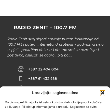
RADIO ZENIT - 100.7 FM
Radio Zenit svoj signal emituje putem frekvencije od
100.7 FM i putem interneta. U proteklim godinama smo
uspjeli i praktično dokazati da ima smisla razmišljati
pozitivno, osjećati se dobro i biti bolji.
+387 32 404 004
+387 61 432 938
INFO@ZENIT.BA
Upravljajte saglasnostima
HUSEINA KULENOVIĆA BR. 2 (RK
ZENIČANKA, 3. SPRAT), 72000 ZENICA
Da bismo pružili najbolje iskustvo, koristimo tehnologije poput kolačića
za čuvanje i/ili pristup informacijama o uređaju. Saglasnost sa ovim