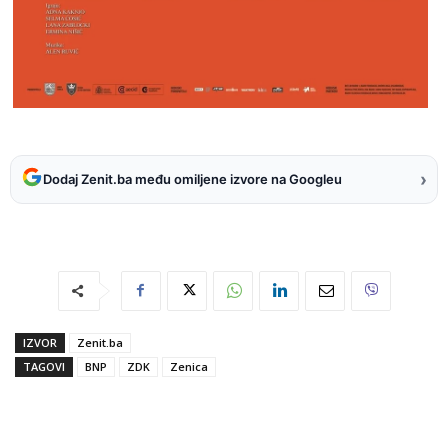
›
Dodaj Zenit.ba među omiljene izvore na Googleu
IZVOR
Zenit.ba
TAGOVI
BNP
ZDK
Zenica