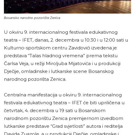
Bosansko narodno pozorište Zenica
U okviru 9. internacionalnog festivala edukativnog
teatra – IFET, danas, 2. decembra u 10:30 i u 12:00 sati u
Kulturno-sportskom centru Zavidovići izvedena je
predstava “Talas hladnog vremena” prema tekstu
Čarlsa Veja, u režiji Miroljuba Mijatovića i u produkciji
Dječije, omladinske i lutkarske scene Bosanskog
narodnog pozorišta Zenica.
Centralna manifestacija u okviru 9. internacionalnog
festivala edukativnog teatra – IFET će biti upriličena u
četvrtak, 4. decembra u 19 sati u Bosanskom
narodnom pozorištu Zenica premijernom izvedbom
lutkarske predstave “Grad svjetlosti” autora i reditelja
Davida Zuazole, a u produkciji Dječije, omladinske i