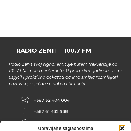
RADIO ZENIT - 100.7 FM
Radio Zenit svoj signal emituje putem frekvencije od
100.7 FM i putem interneta. U proteklim godinama smo
uspjeli i praktično dokazati da ima smisla razmišljati
pozitivno, osjećati se dobro i biti bolji.
+387 32 404 004
+387 61 432 938
INFO@ZENIT.BA
Upravljajte saglasnostima