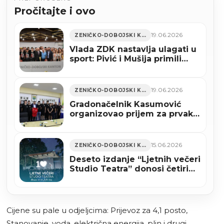
Pročitajte i ovo
19.06.2026
ZENIČKO-DOBOJSKI KANTON
Vlada ZDK nastavlja ulagati u
sport: Pivić i Mušija primili
šampione BiH iz Zenice
(FOTO)
19.06.2026
ZENIČKO-DOBOJSKI KANTON
Gradonačelnik Kasumović
organizovao prijem za prvake
BiH – RK Čelik Junior
15.06.2026
ZENIČKO-DOBOJSKI KANTON
Deseto izdanje “Ljetnih večeri
Studio Teatra” donosi četiri
predstave i koncert Eldina
Huseinbegovića
Cijene su pale u odjeljcima: Prijevoz za 4,1 posto,
Stanovanje, voda, električna energija, plin i drugi