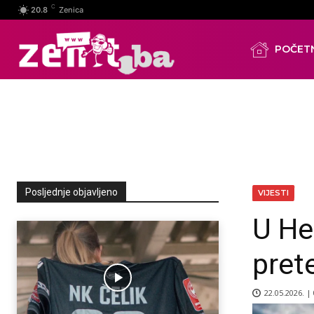
C
20.8
Zenica
POČET
Posljednje objavljeno
VIJESTI
U He
pret
22.05.2026. |