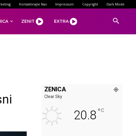
keting
Kontaktirajte Nas
Impressum
Copyright
Dark Mode
NICA
ZENIT
EXTRA
ZENICA
sni
Clear Sky
°
C
20.8