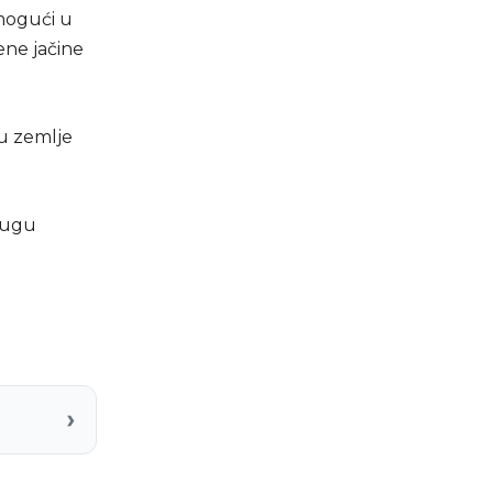
 mogući u
ene jačine
gu zemlje
jugu
›