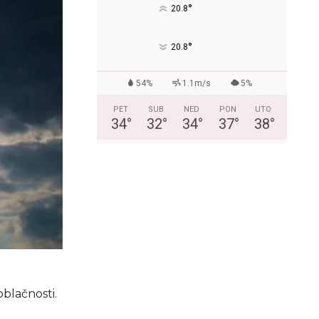
°
20.8
°
20.8
54%
1.1m/s
5%
PET
SUB
NED
PON
UTO
34
°
32
°
34
°
37
°
38
°
blačnosti.