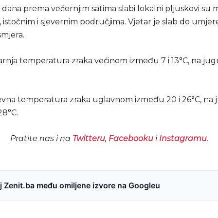
 dana prema večernjim satima slabi lokalni pljuskovi su
 istočnim i sjevernim područjima. Vjetar je slab do umjer
smjera.
tarnja temperatura zraka većinom između 7 i 13°C, na ju
evna temperatura zraka uglavnom između 20 i 26°C, na 
28°C.
Pratite nas i na
Twitteru
,
Facebooku
i
Instagramu
.
 Zenit.ba među omiljene izvore na Googleu