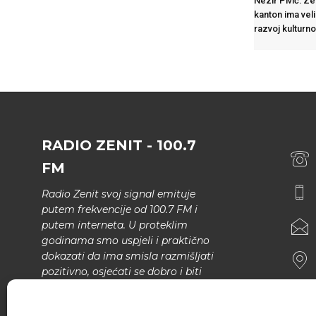
Nezir Pivić: Z
kanton ima veli
razvoj kulturn
RADIO ZENIT - 100.7
FM
Radio Zenit svoj signal emituje
putem frekvencije od 100.7 FM i
putem interneta. U proteklim
godinama smo uspjeli i praktično
dokazati da ima smisla razmišljati
pozitivno, osjećati se dobro i biti
bolji.
U našem programu nema šunda,