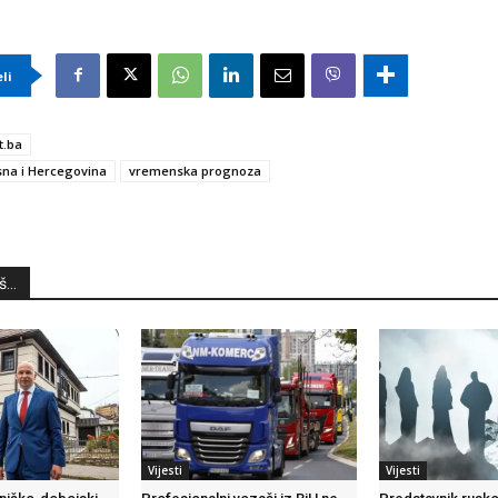
eli
t.ba
na i Hercegovina
vremenska prognoza
...
Vijesti
Vijesti