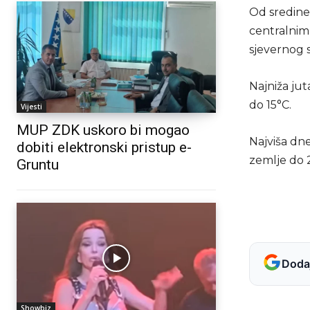
Od sredine
centralnim,
sjevernog 
Najniža ju
do 15°C.
Vijesti
MUP ZDK uskoro bi mogao
Najviša dn
dobiti elektronski pristup e-
zemlje do 
Gruntu
Dodaj
Showbiz