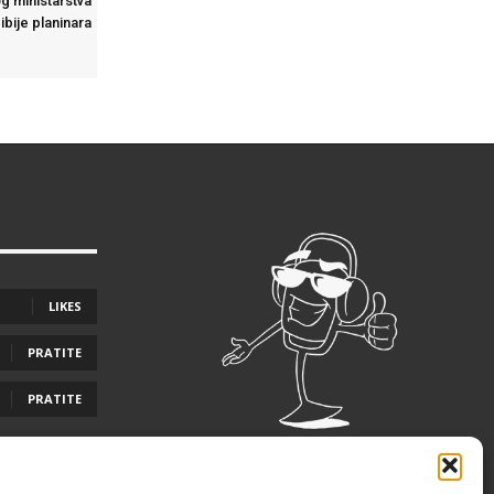
g ministarstva
ibije planinara
LIKES
PRATITE
PRATITE