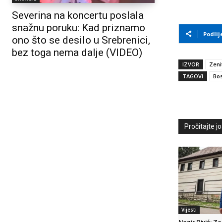
Severina na koncertu poslala
snažnu poruku: Kad priznamo
Podlij
ono što se desilo u Srebrenici,
bez toga nema dalje (VIDEO)
IZVOR
Zeni
TAGOVI
Bos
Pročitajte još
Vijesti