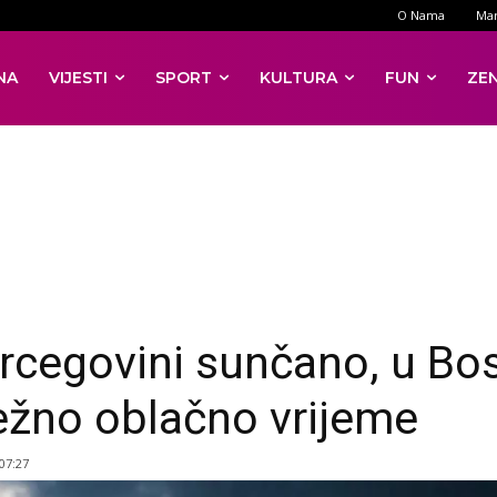
O Nama
Mar
NA
VIJESTI
SPORT
KULTURA
FUN
ZE
rcegovini sunčano, u Bo
ežno oblačno vrijeme
 07:27