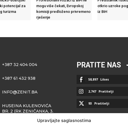
eničko-dobojski
Profesionalni vozači iz BiH ne
Predstavnik rusko
ki potencijal za
mogu više čekati, Evropskoj
otkrio uzroke pog
og turizma
komisiji predloženo privremeno
iz BiH
rješenje
PRATITE NAS
+387 32 404 004
+387 61 432 938
58,897
Likes
2,747
Pratitelji
INFO@ZENIT.BA
93
Pratitelji
HUSEINA KULENOVIĆA
BR. 2 (RK ZENIČANKA, 3.
SPRAT), 72000 ZENICA
Upravljajte saglasnostima