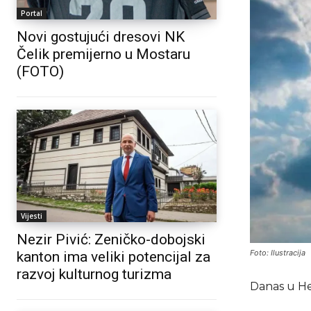
Portal
Novi gostujući dresovi NK
Čelik premijerno u Mostaru
(FOTO)
Vijesti
Nezir Pivić: Zeničko-dobojski
Foto: Ilustracija
kanton ima veliki potencijal za
razvoj kulturnog turizma
Danas u He